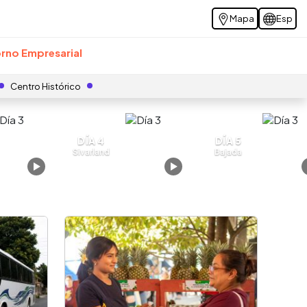
Mapa
Esp
rno Empresarial
Centro Histórico
DÍA 4
DÍA 5
Sivarland
Bajada