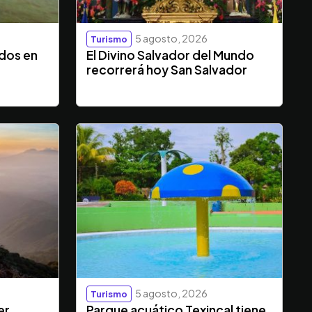
5 agosto, 2026
Turismo
ados en
El Divino Salvador del Mundo
recorrerá hoy San Salvador
5 agosto, 2026
Turismo
er
Parque acuático Texincal tiene