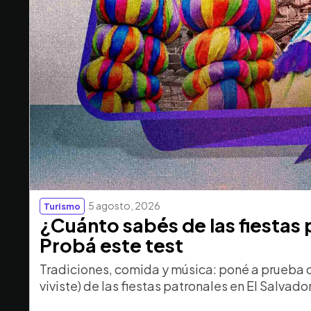
5 agosto, 2026
Turismo
¿Cuánto sabés de las fiestas
Probá este test
Tradiciones, comida y música: poné a prueba 
viviste) de las fiestas patronales en El Salvador