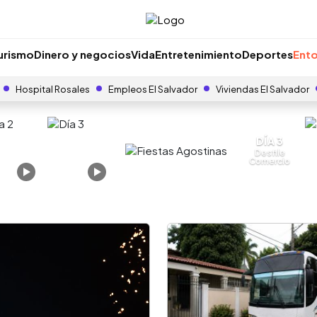
urismo
Dinero y negocios
Vida
Entretenimiento
Deportes
Ento
Hospital Rosales
Empleos El Salvador
Viviendas El Salvador
DÍA 3
Desfile
Comercio