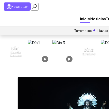
Newsletter
Inicio
Noticias
T
Terremotos
Lluvias
DÍA 1
DÍA 2
Desfile
Sivarland
Correos