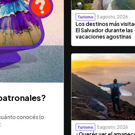
5 agosto, 2026
Turismo
Los destinos más visit
El Salvador durante las
vacaciones agostinas
 patronales?
cuánto conocés (o
.
5 agosto, 2026
Turismo
¿Querés ver el amanec