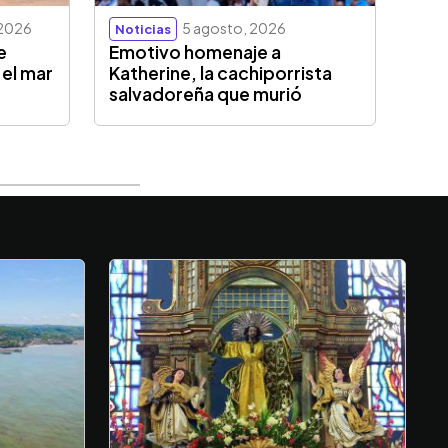
 2026
5 agosto, 2026
Noticias
e
Emotivo homenaje a
 el mar
Katherine, la cachiporrista
salvadoreña que murió