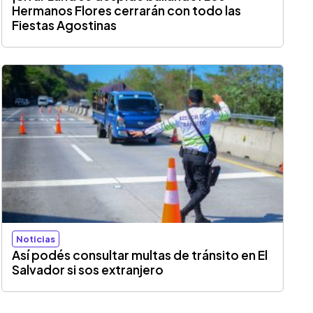
Hermanos Flores cerrarán con todo las
Fiestas Agostinas
Noticias
Así podés consultar multas de tránsito en El
Salvador si sos extranjero