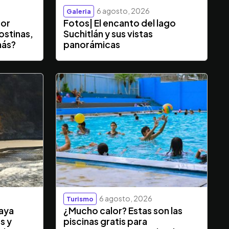
6 agosto, 2026
Galeria
dor
Fotos| El encanto del lago
ostinas,
Suchitlán y sus vistas
más?
panorámicas
6 agosto, 2026
Turismo
laya
¿Mucho calor? Estas son las
s y
piscinas gratis para