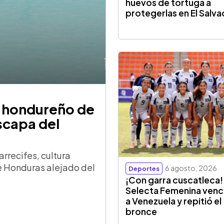
huevos de tortuga a
protegerlas en El Salv
o hondureño de
scapa del
rrecifes, cultura
de Honduras alejado del
6 agosto, 2026
Deportes
¡Con garra cuscatleca!
Selecta Femenina venc
a Venezuela y repitió el
bronce