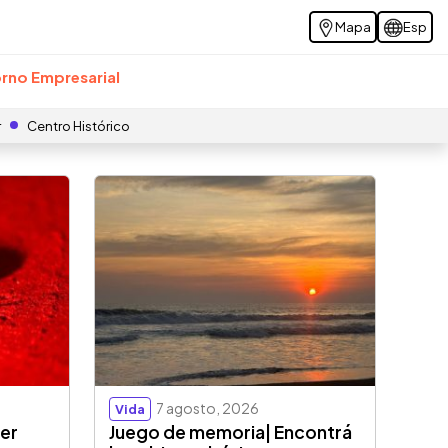
Mapa
Esp
rno Empresarial
r
Centro Histórico
7 agosto, 2026
Vida
der
Juego de memoria| Encontrá