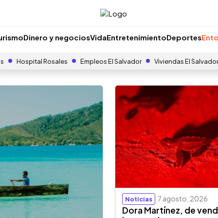
urismo
Dinero y negocios
Vida
Entretenimiento
Deportes
Ento
as
Hospital Rosales
Empleos El Salvador
Viviendas El Salvado
7 agosto, 2026
Noticias
Dora Martínez, de ven