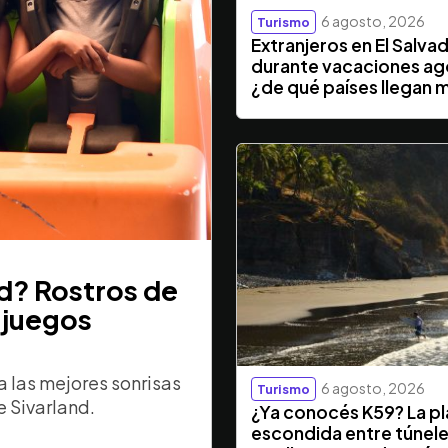
6 agosto, 2026
Turismo
Extranjeros en El Salva
durante vacaciones ag
¿de qué países llegan 
nd? Rostros de
 juegos
 las mejores sonrisas
6 agosto, 2026
Turismo
e Sivarland.
¿Ya conocés K59? La p
escondida entre túnele