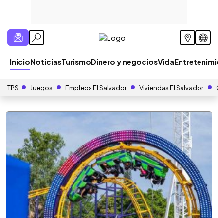
Inicio
Noticias
Turismo
Dinero y negocios
Vida
Entretenim
TPS
Juegos
Empleos El Salvador
Viviendas El Salvador