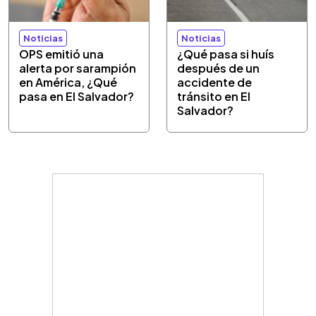
Noticias
Noticias
OPS emitió una
¿Qué pasa si huís
alerta por sarampión
después de un
en América, ¿Qué
accidente de
pasa en El Salvador?
tránsito en El
Salvador?