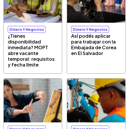
Dinero Y Negocios
Dinero Y Negocios
¿Tienes
Así podés aplicar
disponibilidad
para trabajar con la
inmediata? MOPT
Embajada de Corea
abre vacante
en El Salvador
temporal: requisitos
y fecha límite
Dinero Y Negocios
Dinero Y Negocios