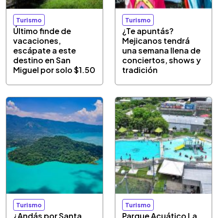
Turismo
Turismo
Último finde de
¿Te apuntás?
vacaciones,
Mejicanos tendrá
escápate a este
una semana llena de
destino en San
conciertos, shows y
Miguel por solo $1.50
tradición
Turismo
Turismo
¿Andás por Santa
Parque Acuático La