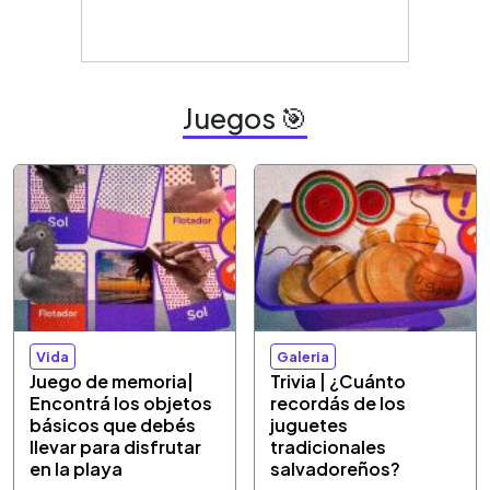
Juegos 🎯
Vida
Galeria
Juego de memoria|
Trivia | ¿Cuánto
Encontrá los objetos
recordás de los
básicos que debés
juguetes
llevar para disfrutar
tradicionales
en la playa
salvadoreños?