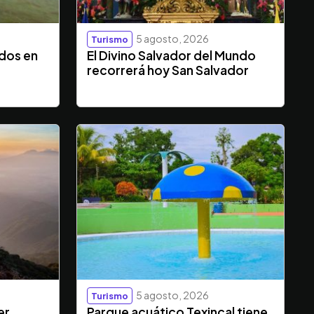
5 agosto, 2026
Turismo
ados en
El Divino Salvador del Mundo
recorrerá hoy San Salvador
5 agosto, 2026
Turismo
er
Parque acuático Texincal tiene