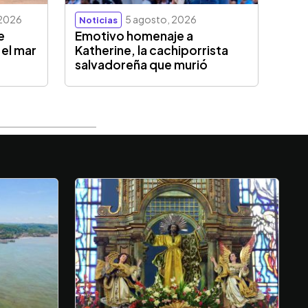
 2026
5 agosto, 2026
Noticias
e
Emotivo homenaje a
 el mar
Katherine, la cachiporrista
salvadoreña que murió