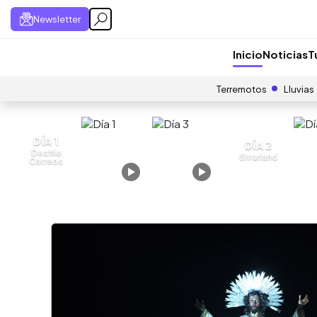
Newsletter
Inicio
Noticias
T
Terremotos
Lluvias
DÍA 1
DÍA 2
Desfile
Sivarland
Correos