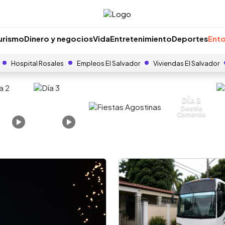
urismo
Dinero y negocios
Vida
Entretenimiento
Deportes
Ento
Hospital Rosales
Empleos El Salvador
Viviendas El Salvador
DÍA 3
Desfile
Comercio