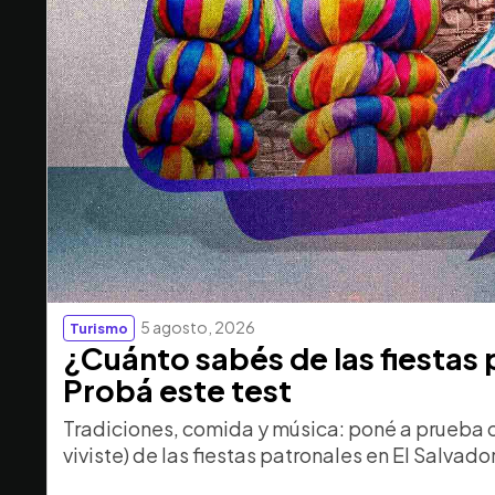
5 agosto, 2026
Turismo
¿Cuánto sabés de las fiestas
Probá este test
Tradiciones, comida y música: poné a prueba 
viviste) de las fiestas patronales en El Salvador