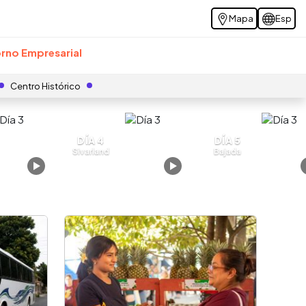
Mapa
Esp
rno Empresarial
Centro Histórico
DÍA 4
DÍA 5
Sivarland
Bajada