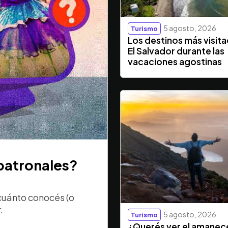
5 agosto, 2026
Turismo
Los destinos más visit
El Salvador durante las
vacaciones agostinas
 patronales?
cuánto conocés (o
.
5 agosto, 2026
Turismo
¿Querés ver el amanec