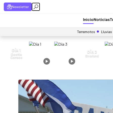
Newsletter
Inicio
Noticias
T
Terremotos
Lluvias
DÍA 1
DÍA 2
Desfile
Sivarland
Correos