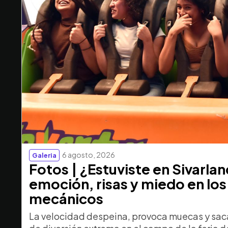
6 agosto, 2026
Galeria
Fotos | ¿Estuviste en Sivarla
emoción, risas y miedo en los
mecánicos
La velocidad despeina, provoca muecas y saca