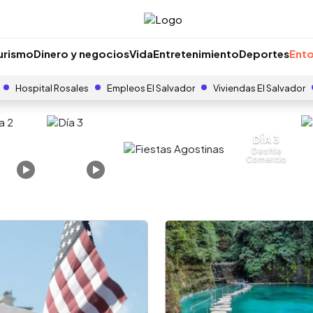
urismo
Dinero y negocios
Vida
Entretenimiento
Deportes
Ento
Hospital Rosales
Empleos El Salvador
Viviendas El Salvador
DÍA 3
Desfile
Comercio