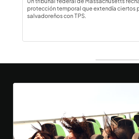
Un tribunal federal de Massachusetts rech
protección temporal que extendía ciertos 
salvadoreños con TPS.