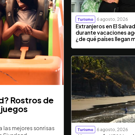
6 agosto, 2026
Turismo
Extranjeros en El Salva
durante vacaciones ag
¿de qué países llegan 
nd? Rostros de
 juegos
 las mejores sonrisas
6 agosto, 2026
Turismo