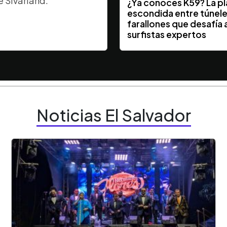
e Sivarland.
¿Ya conocés K59? La p
escondida entre túnele
farallones que desafía a
surfistas expertos
Noticias El Salvador