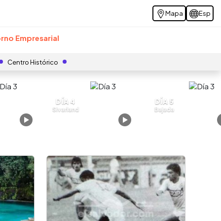
Mapa
Esp
rno Empresarial
Centro Histórico
DÍA 4
DÍA 5
Sivarland
Bajada