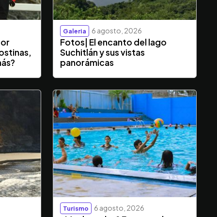
6 agosto, 2026
Galeria
dor
Fotos| El encanto del lago
ostinas,
Suchitlán y sus vistas
más?
panorámicas
6 agosto, 2026
Turismo