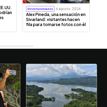
EE.UU.
6 agosto, 2026
Entretenimiento
odrían
Alex Pineda, una sensación en
es
Sivarland: visitantes hacen
fila para tomarse fotos con él