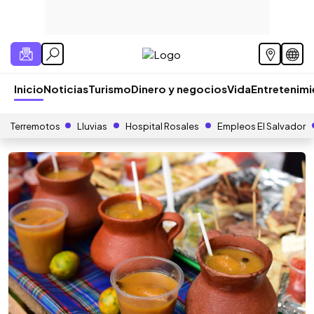
Inicio
Noticias
Turismo
Dinero y negocios
Vida
Entretenim
Terremotos
Lluvias
Hospital Rosales
Empleos El Salvador