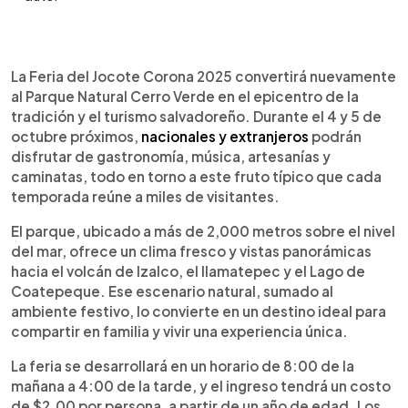
Resumen del artículo:
0:00
►
La Feria del Jocote Corona 2025 se celebrará el 4
Escuchar artículo
La Feria del Jocote Corona 2025 convertirá nuevamente
y 5 de octubre en el Parque Natural Cerro Verde,
al Parque Natural Cerro Verde en el epicentro de la
con un horario de 8:00 a. m. a 4:00 p. m. y entrada
tradición y el turismo salvadoreño. Durante el 4 y 5 de
de $2.00, disponible solo en Smart Ticket. El
octubre próximos,
nacionales y extranjeros
podrán
evento reúne gastronomía, artesanías, música y
disfrutar de gastronomía, música, artesanías y
caminatas en un entorno natural con vistas al
caminatas, todo en torno a este fruto típico que cada
volcán Izalco y al Lago de Coatepeque. El jocote
temporada reúne a miles de visitantes.
corona será protagonista en diversas
preparaciones, desde atoles hasta postres
El parque, ubicado a más de 2,000 metros sobre el nivel
innovadores. Además de celebrar la tradición, la
del mar, ofrece un clima fresco y vistas panorámicas
feria impulsa el turismo y la economía local,
hacia el volcán de Izalco, el Ilamatepec y el Lago de
apoyando a productores y emprendedores
Coatepeque. Ese escenario natural, sumado al
salvadoreños.
ambiente festivo, lo convierte en un destino ideal para
compartir en familia y vivir una experiencia única.
La feria se desarrollará en un horario de 8:00 de la
mañana a 4:00 de la tarde, y el ingreso tendrá un costo
de $2.00 por persona, a partir de un año de edad. Los