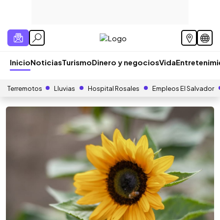
Inicio
Noticias
Turismo
Dinero y negocios
Vida
Entretenim
Terremotos
Lluvias
Hospital Rosales
Empleos El Salvador