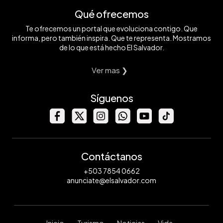
Qué ofrecemos
Te ofrecemos un portal que evoluciona contigo. Que
informa, pero también inspira. Que te representa. Mostramos
de lo que está hecho El Salvador.
Ver mas ❯
Síguenos
Contáctanos
+503 7854 0662
anunciate@elsalvador.com
Inicio
Turismo
Noticias
Vida