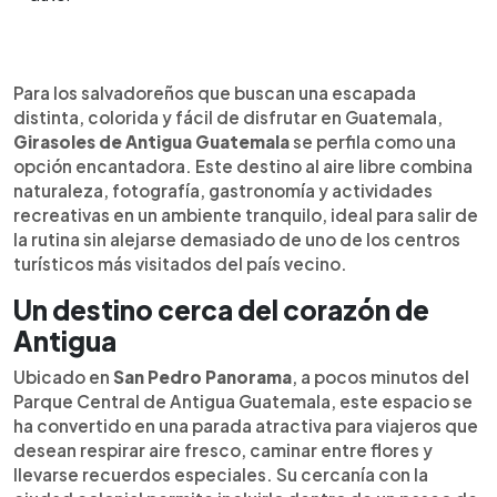
Resumen del artículo:
0:00
►
A pocos minutos del Parque Central de Antigua
Escuchar artículo
Para los salvadoreños que buscan una escapada
Guatemala, Girasoles de Antigua Guatemala se
distinta, colorida y fácil de disfrutar en Guatemala,
presenta como una parada ideal para
Girasoles de Antigua Guatemala
se perfila como una
salvadoreños que buscan una escapada colorida,
opción encantadora. Este destino al aire libre combina
familiar y al aire libre. Este destino, ubicado en San
naturaleza, fotografía, gastronomía y actividades
Pedro Panorama, ofrece senderos entre
recreativas en un ambiente tranquilo, ideal para salir de
girasoles, espacios para fotografías, miradores,
la rutina sin alejarse demasiado de uno de los centros
restaurante y áreas abiertas para compartir.
turísticos más visitados del país vecino.
Además, cuenta con un campo de lavanda donde
los visitantes pueden cortar su propio ramito, una
Un destino cerca del corazón de
cancha de pickleball y acceso pet-friendly. Su
Antigua
cercanía con la ciudad colonial permite incluirlo
fácilmente en un viaje de fin de semana por
Ubicado en
San Pedro Panorama
, a pocos minutos del
Guatemala.
Parque Central de Antigua Guatemala, este espacio se
ha convertido en una parada atractiva para viajeros que
desean respirar aire fresco, caminar entre flores y
llevarse recuerdos especiales. Su cercanía con la