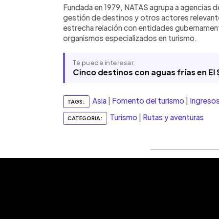
Fundada en 1979, NATAS agrupa a agencias de
gestión de destinos y otros actores relevan
estrecha relación con entidades gubernament
organismos especializados en turismo.
Te puede interesar:
Cinco destinos con aguas frías en El
Asia
|
Fomento del turismo
|
Ingresos
TAGS:
Turismo
|
Rutas y aventuras
CATEGORIA: