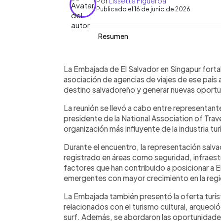
Por
Lissette Figueroa
Publicado el 16 de junio de 2026
Resumen
Resumen del artículo:
0:00
Facebook
Twitter
►
La Embajada de El Salvador en Singapu
Escuchar artículo
La Embajada de El Salvador en Singapur fortal
Association of Travel Agents Singapor
asociación de agencias de viajes de ese país 
agencias de viajes del país asiático, 
destino salvadoreño y generar nuevas oportun
Durante el encuentro se destacaron l
La reunión se llevó a cabo entre representan
infraestructura, conectividad y desarro
presidente de la National Association of Tra
turismo cultural, arqueológico, históric
organización más influyente de la industria tur
Ambas partes intercambiaron perspect
y exploraron oportunidades de colabor
Durante el encuentro, la representación salv
en el mercado asiático. La iniciativa 
registrado en áreas como seguridad, infraestr
internacional del país y atraer más vis
factores que han contribuido a posicionar a 
emergentes con mayor crecimiento en la regi
La Embajada también presentó la oferta turís
relacionados con el turismo cultural, arqueoló
surf. Además, se abordaron las oportunidade