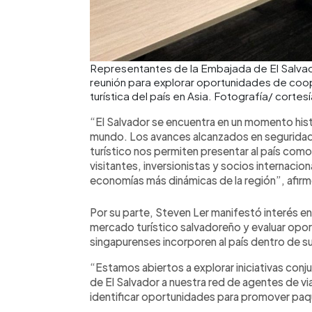
Representantes de la Embajada de El Salvad
reunión para explorar oportunidades de coo
turística del país en Asia. Fotografía/ cortes
“El Salvador se encuentra en un momento hist
mundo. Los avances alcanzados en seguridad, 
turístico nos permiten presentar al país com
visitantes, inversionistas y socios internacio
economías más dinámicas de la región”, afirm
Por su parte, Steven Ler manifestó interés en
mercado turístico salvadoreño y evaluar opo
singapurenses incorporen al país dentro de su
“Estamos abiertos a explorar iniciativas con
de El Salvador a nuestra red de agentes de vi
identificar oportunidades para promover paqu