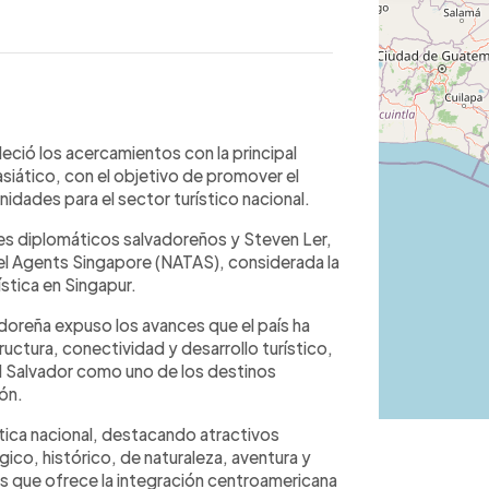
WhatsApp
Copiar link
r sostuvo una reunión con la National
eció los acercamientos con la principal
e (NATAS), la principal asociación de
asiático, con el objetivo de promover el
para promover el turismo salvadoreño.
idades para el sector turístico nacional.
os avances nacionales en seguridad,
tes diplomáticos salvadoreños y Steven Ler,
llo turístico, así como la oferta en
vel Agents Singapore (NATAS), considerada la
o, de naturaleza, aventura y surf.
ística en Singapur.
ivas sobre las tendencias del sector
ación para posicionar a El Salvador
adoreña expuso los avances que el país ha
busca fortalecer la proyección
uctura, conectividad y desarrollo turístico,
itantes extranjeros.
El Salvador como uno de los destinos
ón.
tica nacional, destacando atractivos
gico, histórico, de naturaleza, aventura y
s que ofrece la integración centroamericana