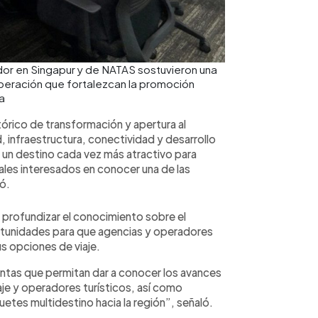
or en Singapur y de NATAS sostuvieron una
peración que fortalezcan la promoción
ía
órico de transformación y apertura al
infraestructura, conectividad y desarrollo
o un destino cada vez más atractivo para
nales interesados en conocer una de las
ó.
 profundizar el conocimiento sobre el
rtunidades para que agencias y operadores
s opciones de viaje.
juntas que permitan dar a conocer los avances
aje y operadores turísticos, así como
etes multidestino hacia la región”, señaló.