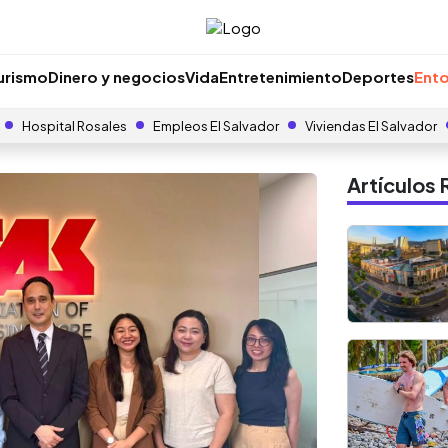
urismo
Dinero y negocios
Vida
Entretenimiento
Deportes
Ento
Hospital Rosales
Empleos El Salvador
Viviendas El Salvador
Artículo