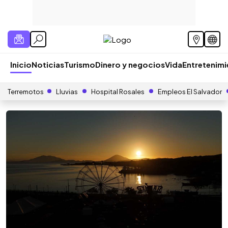
Inicio
Noticias
Turismo
Dinero y negocios
Vida
Entretenim
Terremotos
Lluvias
Hospital Rosales
Empleos El Salvador