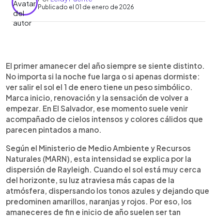
Publicado el 01 de enero de 2026
Resumen del artículo:
0:00
►
El primer amanecer de 2026 marca un inicio
Escuchar artículo
El primer amanecer del año siempre se siente distinto.
simbólico lleno de calma y luz. En El Salvador, este
No importa si la noche fue larga o si apenas dormiste:
momento se vive con cielos intensos y colores
ver salir el sol el 1 de enero tiene un peso simbólico.
cálidos, un fenómeno explicado por la dispersión
Marca inicio, renovación y la sensación de volver a
de Rayleigh, que realza los tonos rojos y dorados
empezar. En El Salvador, ese momento suele venir
al salir el sol. Gracias a la diversidad del territorio,
acompañado de cielos intensos y colores cálidos que
es posible recibir el nuevo año desde playas,
parecen pintados a mano.
lagos y montañas en pocos desplazamientos.
Lugares como el Lago de Ilopango, Punta Roca,
Según el Ministerio de Medio Ambiente y Recursos
Costa del Sol, el Peñón de Comasagua y la
Naturales (MARN), esta intensidad se explica por la
Laguna de Olomega ofrecen escenarios ideales
dispersión de Rayleigh. Cuando el sol está muy cerca
para comenzar el 2026 con tranquilidad, conexión
del horizonte, su luz atraviesa más capas de la
con la naturaleza y una pausa para reflexionar.
atmósfera, dispersando los tonos azules y dejando que
predominen amarillos, naranjas y rojos. Por eso, los
amaneceres de fin e inicio de año suelen ser tan