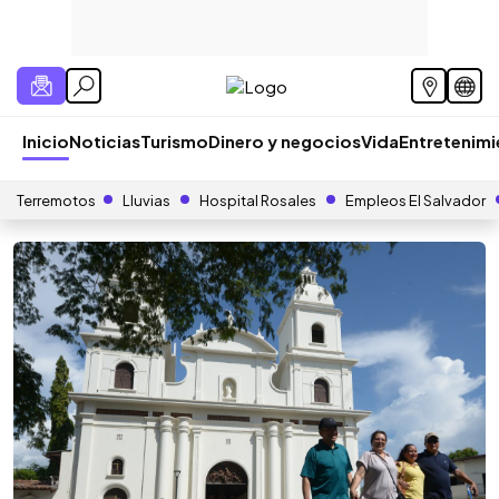
Inicio
Noticias
Turismo
Dinero y negocios
Vida
Entretenim
Terremotos
Lluvias
Hospital Rosales
Empleos El Salvador