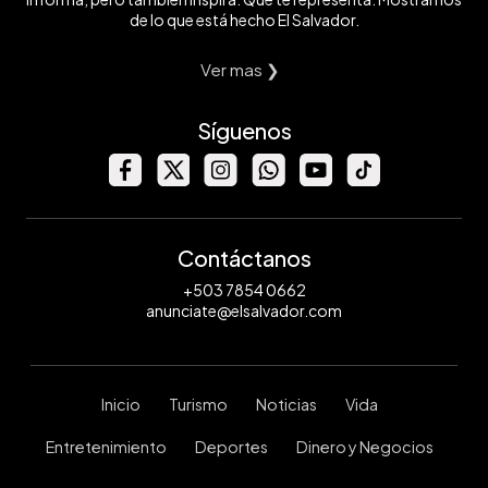
de lo que está hecho El Salvador.
Ver mas ❯
Síguenos
Contáctanos
+503 7854 0662
anunciate@elsalvador.com
Inicio
Turismo
Noticias
Vida
Entretenimiento
Deportes
Dinero y Negocios