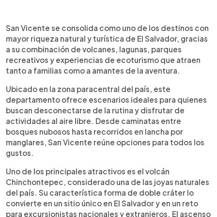
Resumen del artículo:
0:00
►
San Vicente se posiciona como uno de los
Escuchar artículo
San Vicente se consolida como uno de los destinos con
destinos más atractivos de El Salvador gracias a
mayor riqueza natural y turística de El Salvador, gracias
su riqueza natural y opciones de ecoturismo. El
a su combinación de volcanes, lagunas, parques
volcán Chinchontepec destaca entre los
recreativos y experiencias de ecoturismo que atraen
principales sitios para senderismo y aventura,
tanto a familias como a amantes de la aventura.
mientras que lugares como Amapulapa y la Laguna
de Apastepeque ofrecen espacios ideales para
Ubicado en la zona paracentral del país, este
el descanso familiar. Además, el departamento
departamento ofrece escenarios ideales para quienes
cuenta con experiencias rurales, recorridos por el
buscan desconectarse de la rutina y disfrutar de
estero de Jaltepeque y parques ecoturísticos
actividades al aire libre. Desde caminatas entre
rodeados de vegetación. La combinación de
bosques nubosos hasta recorridos en lancha por
paisajes, actividades al aire libre y gastronomía
manglares, San Vicente reúne opciones para todos los
típica convierte a San Vicente en una excelente
gustos.
alternativa para quienes buscan disfrutar de la
naturaleza y escapar de la rutina.
Uno de los principales atractivos es el volcán
Chinchontepec, considerado una de las joyas naturales
del país. Su característica forma de doble cráter lo
convierte en un sitio único en El Salvador y en un reto
para excursionistas nacionales y extranjeros. El ascenso