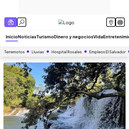
Inicio
Noticias
Turismo
Dinero y negocios
Vida
Entretenim
Terremotos
Lluvias
Hospital Rosales
Empleos El Salvador