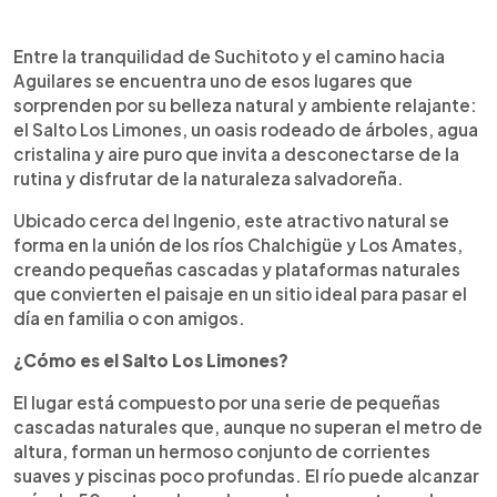
Resumen del artículo:
0:00
►
El Salto Los Limones es un hermoso destino
Escuchar artículo
Entre la tranquilidad de Suchitoto y el camino hacia
natural ubicado en la carretera de Suchitoto hacia
Aguilares se encuentra uno de esos lugares que
Aguilares, cerca del Ingenio. Este rincón
sorprenden por su belleza natural y ambiente relajante:
salvadoreño destaca por sus pequeñas
el Salto Los Limones, un oasis rodeado de árboles, agua
cascadas, aguas frescas y amplias zonas
cristalina y aire puro que invita a desconectarse de la
rodeadas de árboles que brindan abundante
rutina y disfrutar de la naturaleza salvadoreña.
sombra. El lugar es ideal para disfrutar de un día
de descanso, tomar fotografías, compartir en
Ubicado cerca del Ingenio, este atractivo natural se
familia o refrescarse en el río. Además, cuenta
forma en la unión de los ríos Chalchigüe y Los Amates,
con espacios adecuados para estacionar
creando pequeñas cascadas y plataformas naturales
vehículos particulares y motocicletas. Quienes
que convierten el paisaje en un sitio ideal para pasar el
visiten este oasis natural deben cuidar el entorno,
día en familia o con amigos.
evitar tirar basura y respetar la tranquilidad del
lugar para conservar su belleza natural.
¿Cómo es el Salto Los Limones?
El lugar está compuesto por una serie de pequeñas
cascadas naturales que, aunque no superan el metro de
altura, forman un hermoso conjunto de corrientes
suaves y piscinas poco profundas. El río puede alcanzar