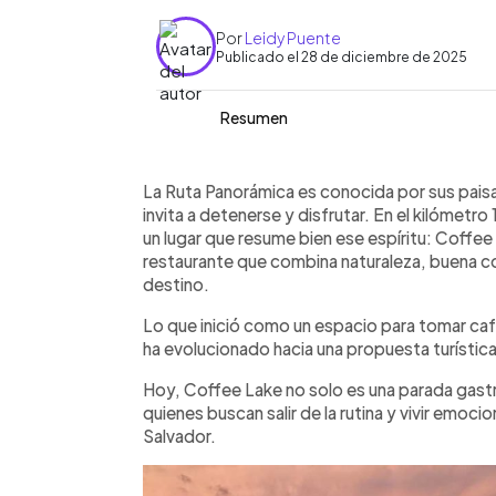
Por
Leidy Puente
Publicado el 28 de diciembre de 2025
Resumen
Resumen del artículo:
0:00
Facebook
Twitter
►
En el kilómetro 19 de la Ruta Panorám
Escuchar artículo
La Ruta Panorámica es conocida por sus paisaj
Steak House combina gastronomía, pais
invita a detenerse y disfrutar. En el kilómetr
lugar ofrece juegos extremos como el 
un lugar que resume bien ese espíritu: Coffe
Panorámica y el más largo de El Salva
restaurante que combina naturaleza, buena co
por $13 por persona, además de un pé
destino.
días por $5. La experiencia se compl
Lo que inició como un espacio para tomar café
postre que se ha vuelto sello del lugar
ha evolucionado hacia una propuesta turístic
original de la casa, ideal para cerrar la
Hoy, Coffee Lake no solo es una parada gast
quienes buscan salir de la rutina y vivir emoc
Salvador.