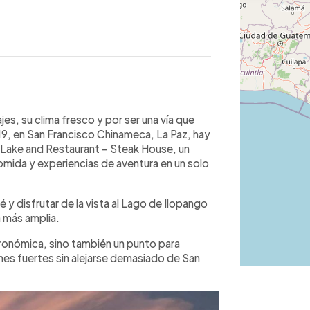
WhatsApp
Copiar link
ica, Coffee Lake and Restaurant –
es, su clima fresco y por ser una vía que
aje y aventura en un solo destino. El
o 19, en San Francisco Chinameca, La Paz, hay
primer canopy habilitado en la Ruta
e Lake and Restaurant – Steak House, un
dor, con 1,300 metros de recorrido
mida y experiencias de aventura en un solo
ndulo extremo disponible todos los
ementa con café gourmet, carnes y un
 y disfrutar de la vista al Lago de Ilopango
: el peculiar flan de yuca, receta
a más amplia.
 visita con sabor local.
ronómica, sino también un punto para
iones fuertes sin alejarse demasiado de San