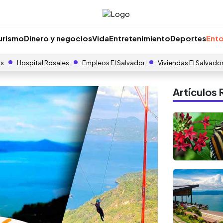
urismo
Dinero y negocios
Vida
Entretenimiento
Deportes
Ento
as
Hospital Rosales
Empleos El Salvador
Viviendas El Salvado
Artículo