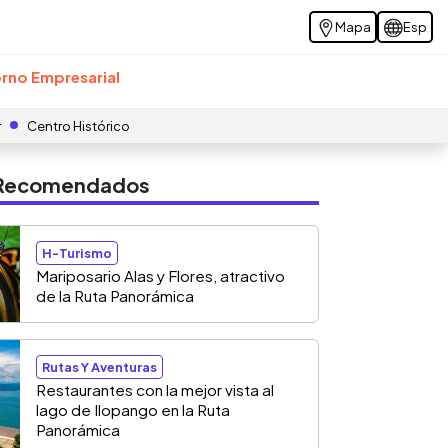
Mapa
Esp
rno Empresarial
r
Centro Histórico
s Recomendados
H-Turismo
Mariposario Alas y Flores, atractivo
de la Ruta Panorámica
Rutas Y Aventuras
Restaurantes con la mejor vista al
lago de Ilopango en la Ruta
Panorámica