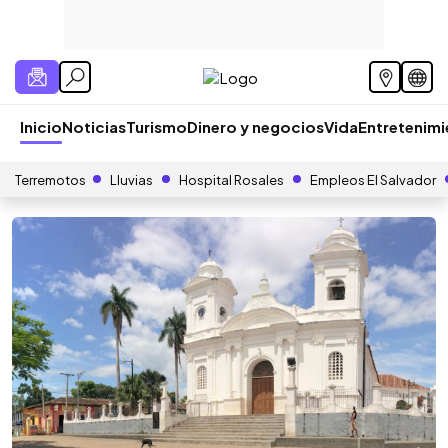
Inicio
Noticias
Turismo
Dinero y negocios
Vida
Entretenim
Terremotos
Lluvias
Hospital Rosales
Empleos El Salvador