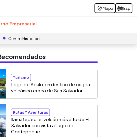
Mapa
Esp
rno Empresarial
r
Centro Histórico
s Recomendados
Turismo
Lago de Apulo, un destino de origen
volcánico cerca de San Salvador
Rutas Y Aventuras
Ilamatepec, el volcán más alto de El
Salvador con vista al lago de
Coatepeque