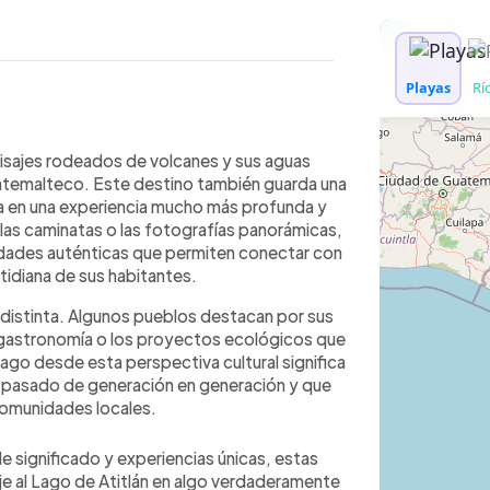
WhatsApp
Copiar link
que paisajes impresionantes y paseos
aisajes rodeados de volcanes y sus aguas
iencias culturales que permiten
 guatemalteco. Este destino también guarda una
emalteco a través de tradiciones vivas
ita en una experiencia mucho más profunda y
 La Laguna, los visitantes pueden
 las caminatas o las fotografías panorámicas,
render sobre la producción de miel
vidades auténticas que permiten conectar con
 Palopó destacan los talleres de
cotidiana de sus habitantes.
explorar la historia del antiguo sitio
d distinta. Algunos pueblos destacan por sus
o Lacustre de Atitlán o disfrutar
la gastronomía o los proyectos ecológicos que
as ancestrales de la región.
 lago desde esta perspectiva cultural significa
an pasado de generación en generación y que
 comunidades locales.
e significado y experiencias únicas, estas
aje al Lago de Atitlán en algo verdaderamente