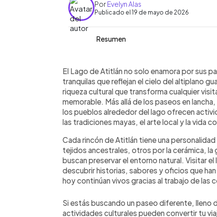
Por
Evelyn Alas
Publicado el 19 de mayo de 2026
Resumen
Resumen del artículo:
0:00
Facebook
Twitter
►
El Lago de Atitlán ofrece mucho más 
Escuchar artículo
El Lago de Atitlán no solo enamora por sus p
en lancha. Sus pueblos albergan exper
tranquilas que reflejan el cielo del altiplano
conocer la esencia del altiplano guat
riqueza cultural que transforma cualquier vis
y actividades auténticas. En San Juan
memorable. Más allá de los paseos en lancha,
descubrir el arte del tejido maya y ap
los pueblos alrededor del lago ofrecen acti
orgánica, mientras que en San Antonio
las tradiciones mayas, el arte local y la vida 
cerámica artesanal. También es posible 
Cada rincón de Atitlán tiene una personalida
maya sumergido de Samabaj en el Muse
tejidos ancestrales, otros por la cerámica, 
clases de cocina tradicional con recet
buscan preservar el entorno natural. Visitar el
descubrir historias, sabores y oficios que h
hoy continúan vivos gracias al trabajo de las
Si estás buscando un paseo diferente, lleno d
actividades culturales pueden convertir tu vi