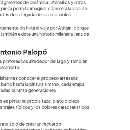
ragmentos de cerámica, utensilios y otros
pieza permite imaginar cómo era la vida de
antes de la llegada de los españoles.
tamente distinta al viaje por Atitlán, porque
también existe una historia milenaria llena de
Antonio Palopó
s pintorescos alrededor del lago y también
ceramista.
 visitantes conocer el proceso artesanal
barro hasta la pintura a mano, cada etapa
edadas durante generaciones.
s es pintar su propia taza, plato o pieza
s trajes típicos y los colores característicos
trata solo de crear un recuerdo
s familias artesanas y conocer las historias