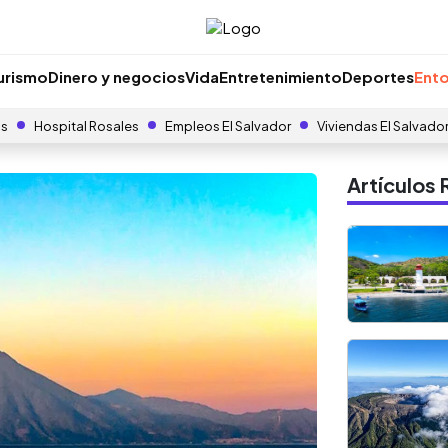
urismo
Dinero y negocios
Vida
Entretenimiento
Deportes
Ento
as
Hospital Rosales
Empleos El Salvador
Viviendas El Salvado
Artículo