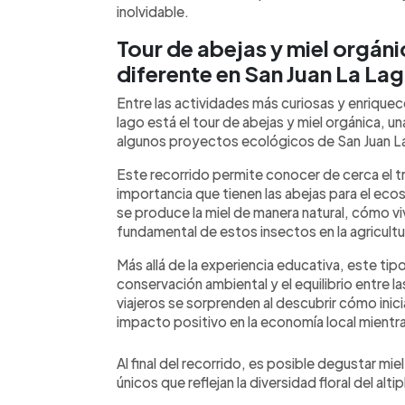
inolvidable.
Tour de abejas y miel orgáni
diferente en San Juan La La
Entre las actividades más curiosas y enrique
lago está el tour de abejas y miel orgánica, u
algunos proyectos ecológicos de San Juan L
Este recorrido permite conocer de cerca el tra
importancia que tienen las abejas para el ec
se produce la miel de manera natural, cómo viv
fundamental de estos insectos en la agricultur
Más allá de la experiencia educativa, este tipo
conservación ambiental y el equilibrio entre 
viajeros se sorprenden al descubrir cómo ini
impacto positivo en la economía local mient
Al final del recorrido, es posible degustar mi
únicos que reflejan la diversidad floral del al