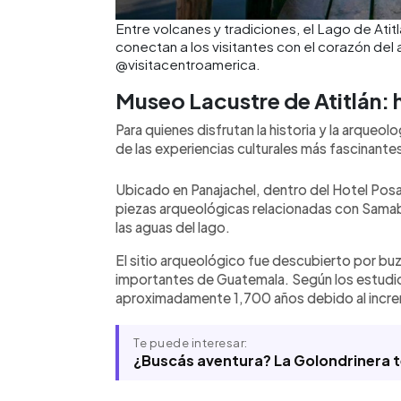
Entre volcanes y tradiciones, el Lago de Atit
conectan a los visitantes con el corazón del
@visitacentroamerica.
Museo Lacustre de Atitlán: h
Para quienes disfrutan la historia y la arqueol
de las experiencias culturales más fascinantes
Ubicado en Panajachel, dentro del Hotel Po
piezas arqueológicas relacionadas con Samab
las aguas del lago.
El sitio arqueológico fue descubierto por bu
importantes de Guatemala. Según los estudio
aproximadamente 1,700 años debido al increm
Te puede interesar:
¿Buscás aventura? La Golondrinera t