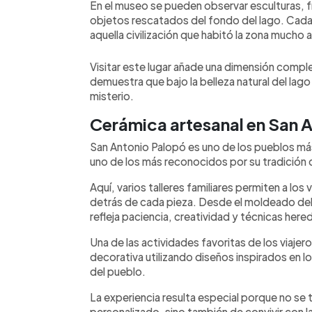
En el museo se pueden observar esculturas, f
objetos rescatados del fondo del lago. Cada 
aquella civilización que habitó la zona mucho 
Visitar este lugar añade una dimensión comple
demuestra que bajo la belleza natural del lago 
misterio.
Cerámica artesanal en San 
San Antonio Palopó es uno de los pueblos má
uno de los más reconocidos por su tradición 
Aquí, varios talleres familiares permiten a los
detrás de cada pieza. Desde el moldeado del 
refleja paciencia, creatividad y técnicas her
Una de las actividades favoritas de los viajero
decorativa utilizando diseños inspirados en lo
del pueblo.
La experiencia resulta especial porque no se 
personalizado, sino también de convivir con la