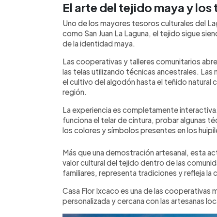
El arte del tejido maya y los 
Uno de los mayores tesoros culturales del Lag
como San Juan La Laguna, el tejido sigue sien
de la identidad maya.
Las cooperativas y talleres comunitarios abr
las telas utilizando técnicas ancestrales. La
el cultivo del algodón hasta el teñido natural c
región.
La experiencia es completamente interactiva
funciona el telar de cintura, probar algunas t
los colores y símbolos presentes en los huipile
Más que una demostración artesanal, esta a
valor cultural del tejido dentro de las comun
familiares, representa tradiciones y refleja la 
Casa Flor Ixcaco es una de las cooperativas m
personalizada y cercana con las artesanas loc