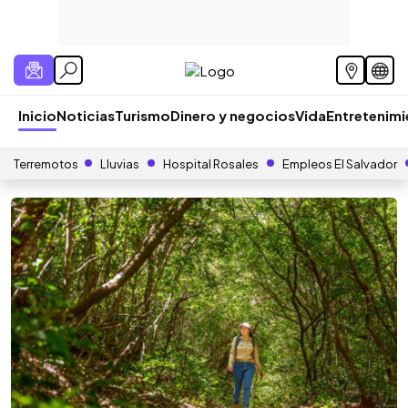
Inicio
Noticias
Turismo
Dinero y negocios
Vida
Entretenim
Terremotos
Lluvias
Hospital Rosales
Empleos El Salvador