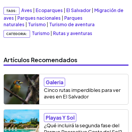
Aves
|
Ecoparques
|
El Salvador
|
Migración de
TAGS:
aves
|
Parques nacionales
|
Parques
naturales
|
Turismo
|
Turismo de aventura
Turismo
|
Rutas y aventuras
CATEGORIA:
Artículos Recomendados
Galeria
Cinco rutas imperdibles para ver
aves en El Salvador
Playas Y Sol
¿Qué incluirá la segunda fase del
Parque Recreativo Costa del Sol?