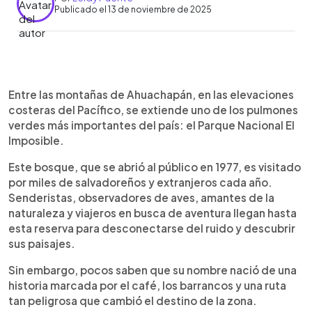
Publicado el 13 de noviembre de 2025
Resumen del artículo:
0:00
►
El Parque Nacional El Imposible, en Ahuachapán,
Escuchar artículo
Entre las montañas de Ahuachapán, en las elevaciones
es uno de los tesoros naturales más importantes
costeras del Pacífico, se extiende uno de los pulmones
del país. Su nombre nació a inicios del siglo XX,
verdes más importantes del país: el Parque Nacional El
cuando cafetaleros debían cruzar un barranco
Imposible.
usando troncos como puente, una ruta tan
peligrosa que provocó numerosas tragedias. En
Este bosque, que se abrió al público en 1977, es visitado
1968, la construcción de un puente seguro “hizo
por miles de salvadoreños y extranjeros cada año.
posible lo imposible” y transformó la zona. Hoy es
Senderistas, observadores de aves, amantes de la
un santuario de biodiversidad con cientos de
naturaleza y viajeros en busca de aventura llegan hasta
especies y senderos icónicos, incluido el antiguo
esta reserva para desconectarse del ruido y descubrir
paso original. Para visitarlo, se debe solicitar
sus paisajes.
ingreso al MARN y pagar entre $3 y $6. El parque
ofrece áreas para acampar y recorridos guiados.
Sin embargo, pocos saben que su nombre nació de una
historia marcada por el café, los barrancos y una ruta
tan peligrosa que cambió el destino de la zona.