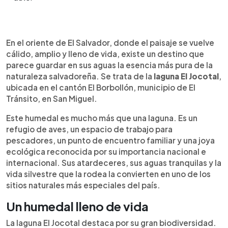
Resumen del artículo:
0:00
►
Laguna El Jocotal, ubicada en El Tránsito, San
Escuchar artículo
En el oriente de El Salvador, donde el paisaje se vuelve
Miguel, es uno de los tesoros naturales más
cálido, amplio y lleno de vida, existe un destino que
importantes de El Salvador. Este humedal Ramsar
parece guardar en sus aguas la esencia más pura de la
combina biodiversidad, paisajes volcánicos y
naturaleza salvadoreña. Se trata de la
laguna El Jocotal
,
tradición local en un ambiente ideal para familias,
ubicada en el cantón El Borbollón, municipio de El
amantes de la fotografía y observadores de
Tránsito, en San Miguel.
aves. Sus aguas tranquilas, rodeadas de
vegetación, permiten disfrutar paseos en lancha,
Este humedal es mucho más que una laguna. Es un
kayak, pesca artesanal y atardeceres
refugio de aves, un espacio de trabajo para
inolvidables. Además, es hogar de aves
pescadores, un punto de encuentro familiar y una joya
migratorias, peces y reptiles, mientras sostiene a
ecológica reconocida por su importancia nacional e
comunidades pesqueras de la zona. Visitarla es
internacional. Sus atardeceres, sus aguas tranquilas y la
una oportunidad para conectar con la naturaleza y
vida silvestre que la rodea la convierten en uno de los
valorar la riqueza ecológica del oriente
sitios naturales más especiales del país.
salvadoreño.
Un humedal lleno de vida
La laguna El Jocotal destaca por su gran biodiversidad.