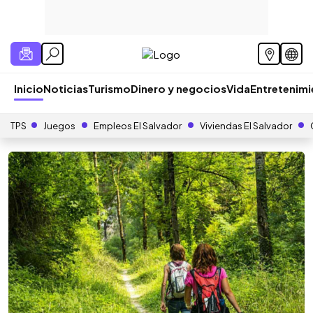
Inicio
Noticias
Turismo
Dinero y negocios
Vida
Entretenim
TPS
Juegos
Empleos El Salvador
Viviendas El Salvador