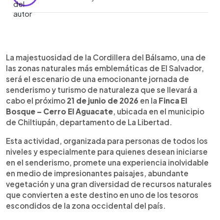
Resumen del artículo:
0:00
►
La Finca El Bosque – Cerro El Aguacate, ubicada
Escuchar artículo
La majestuosidad de la Cordillera del Bálsamo, una de
en Chiltiupán, La Libertad, será el escenario de
las zonas naturales más emblemáticas de El Salvador,
una caminata ecoturística el próximo 21 de junio de
será el escenario de una emocionante jornada de
2026. La actividad está dirigida a principiantes y
senderismo y turismo de naturaleza que se llevará a
permitirá a los participantes recorrer senderos
cabo el próximo
21 de junio de 2026
en la
Finca El
rodeados de naturaleza, conocer cultivos de café
Bosque – Cerro El Aguacate
, ubicada en el municipio
y aguacate, visitar manantiales, cascadas, ríos y
de Chiltiupán, departamento de La Libertad.
pozas naturales, además de disfrutar del
avistamiento de aves y espectaculares paisajes.
Esta actividad, organizada para personas de todos los
Los asistentes también podrán practicar rappel
niveles y especialmente para quienes desean iniciarse
de forma opcional. La jornada busca promover el
en el senderismo, promete una experiencia inolvidable
turismo de naturaleza y ofrecer una experiencia
en medio de impresionantes paisajes, abundante
única para quienes desean conectar con el
vegetación y una gran diversidad de recursos naturales
entorno natural.
que convierten a este destino en uno de los tesoros
escondidos de la zona occidental del país.