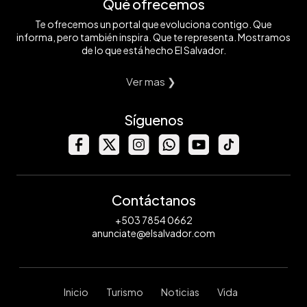
Qué ofrecemos
Te ofrecemos un portal que evoluciona contigo. Que
informa, pero también inspira. Que te representa. Mostramos
de lo que está hecho El Salvador.
Ver mas ❯
Síguenos
Contáctanos
+503 7854 0662
anunciate@elsalvador.com
Inicio
Turismo
Noticias
Vida