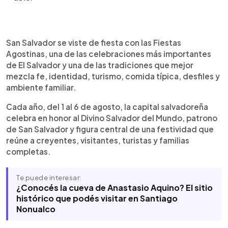
Resumen del artículo:
0:00
►
Las Fiestas Agostinas convierten a San Salvador
Escuchar artículo
San Salvador se viste de fiesta con las Fiestas
en el centro de una de las celebraciones más
Agostinas, una de las celebraciones más importantes
importantes de El Salvador. Del 1 al 6 de agosto,
de El Salvador y una de las tradiciones que mejor
miles de personas participan en desfiles,
mezcla fe, identidad, turismo, comida típica, desfiles y
procesiones, actividades religiosas, feria, música
ambiente familiar.
y gastronomía típica en honor al Divino Salvador
del Mundo. Entre los eventos más esperados
Cada año, del 1 al 6 de agosto, la capital salvadoreña
destacan el Desfile del Correo, La Bajada y la
celebra en honor al Divino Salvador del Mundo, patrono
misa solemne del 6 de agosto. Además, Sivar
de San Salvador y figura central de una festividad que
Land ofrece juegos mecánicos, comida
reúne a creyentes, visitantes, turistas y familias
tradicional y entretenimiento para todas las
completas.
edades. La festividad también representa una
oportunidad para hacer turismo y conocer la
Te puede interesar:
historia, cultura y tradiciones salvadoreñas.
¿Conocés la cueva de Anastasio Aquino? El sitio
histórico que podés visitar en Santiago
Nonualco