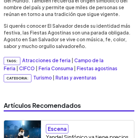
del Mundo. También recuerda el origen simbólico del
nombre del país y permite que miles de personas se
reúnan en torno a una tradición que sigue vigente.
Si querés conocer El Salvador desde su identidad más
festiva, las Fiestas Agostinas son una parada obligada.
Agosto en San Salvador se vive con música, fe, color,
sabor y mucho orgullo salvadoreño.
Atracciones de feria
|
Campo de la
TAGS:
Feria
|
CIFCO
|
Feria Consuma
|
Fiestas agostinas
Turismo
|
Rutas y aventuras
CATEGORIA:
Artículos Recomendados
Escena
Yandel Sinfónico ya tiene precios