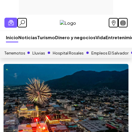
Inicio
Noticias
Turismo
Dinero y negocios
Vida
Entretenim
Terremotos
Lluvias
Hospital Rosales
Empleos El Salvador