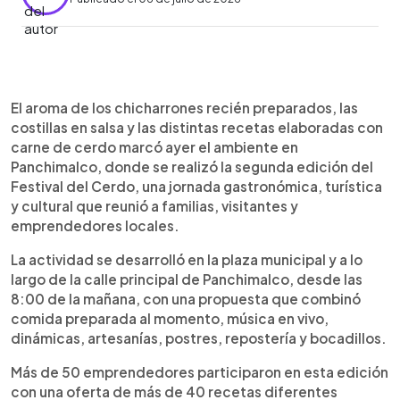
Resumen del artículo:
0:00
►
El Festival del Cerdo en Panchimalco celebró su
Escuchar artículo
El aroma de los chicharrones recién preparados, las
segunda edición con la participación de más de
costillas en salsa y las distintas recetas elaboradas con
50 emprendedores y más de 40 recetas
carne de cerdo marcó ayer el ambiente en
derivadas del cerdo. La actividad reunió
Panchimalco, donde se realizó la segunda edición del
gastronomía tradicional e innovadora, artesanías,
Festival del Cerdo, una jornada gastronómica, turística
postres y dinámicas familiares en la plaza y calle
y cultural que reunió a familias, visitantes y
principal del municipio. Los visitantes disfrutaron
emprendedores locales.
platillos desde $2, con opciones para todos los
presupuestos. Además, el evento destacó por su
La actividad se desarrolló en la plaza municipal y a lo
ambiente cultural, donde las cofradías, las palmas
largo de la calle principal de Panchimalco, desde las
y las tradiciones locales de Panchimalco
8:00 de la mañana, con una propuesta que combinó
complementaron la experiencia. La jornada se
comida preparada al momento, música en vivo,
convirtió en un atractivo turístico que impulsó el
dinámicas, artesanías, postres, repostería y bocadillos.
emprendimiento y la identidad gastronómica del
lugar.
Más de 50 emprendedores participaron en esta edición
con una oferta de más de 40 recetas diferentes