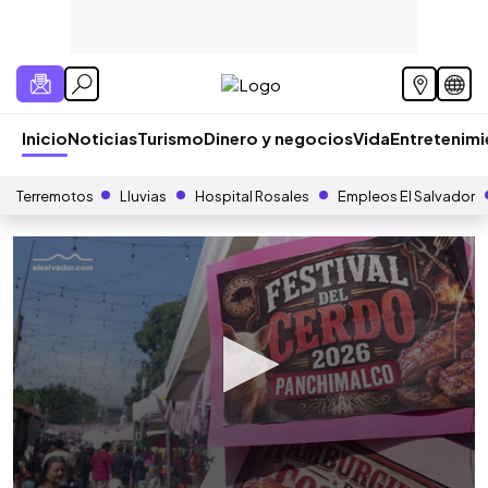
Inicio
Noticias
Turismo
Dinero y negocios
Vida
Entretenim
Terremotos
Lluvias
Hospital Rosales
Empleos El Salvador