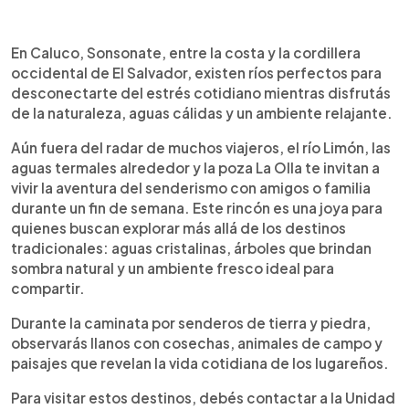
Resumen del artículo:
0:00
►
En Caluco, Sonsonate, encontrás ríos escondidos
Escuchar artículo
En Caluco, Sonsonate, entre la costa y la cordillera
ideales para desconectarte y disfrutar de la
occidental de El Salvador, existen ríos perfectos para
naturaleza. El río Limón, la poza La Olla y las aguas
desconectarte del estrés cotidiano mientras disfrutás
termales ofrecen senderismo, aguas cristalinas y
de la naturaleza, aguas cálidas y un ambiente relajante.
sombra natural, perfectos para recorrer con
amigos o familia. El tour cuesta $5 por persona,
Aún fuera del radar de muchos viajeros, el río Limón, las
con guías locales y transporte disponible desde el
aguas termales alrededor y la poza La Olla te invitan a
parque distrital. Podés llegar en carro, moto o bus
vivir la aventura del senderismo con amigos o familia
desde San Salvador. Recordá llevar ropa
durante un fin de semana. Este rincón es una joya para
cómoda, protector solar y agua.
quienes buscan explorar más allá de los destinos
tradicionales: aguas cristalinas, árboles que brindan
sombra natural y un ambiente fresco ideal para
compartir.
Durante la caminata por senderos de tierra y piedra,
observarás llanos con cosechas, animales de campo y
paisajes que revelan la vida cotidiana de los lugareños.
Para visitar estos destinos, debés contactar a la Unidad