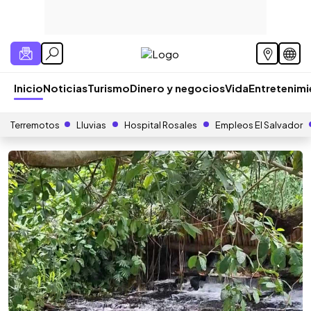
Inicio
Noticias
Turismo
Dinero y negocios
Vida
Entretenim
Terremotos
Lluvias
Hospital Rosales
Empleos El Salvador