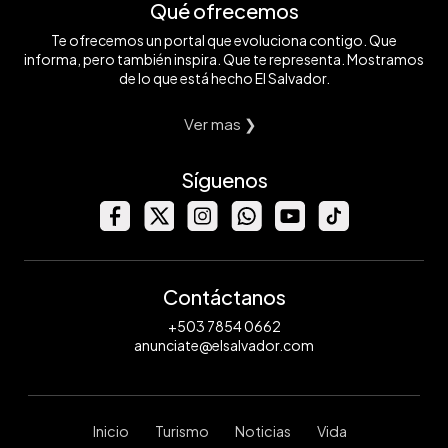
Qué ofrecemos
Te ofrecemos un portal que evoluciona contigo. Que
informa, pero también inspira. Que te representa. Mostramos
de lo que está hecho El Salvador.
Ver mas ❯
Síguenos
Contáctanos
+503 7854 0662
anunciate@elsalvador.com
Inicio
Turismo
Noticias
Vida