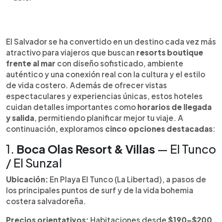
Resumen del artículo:
0:00
►
La costa de El Salvador ofrece una nueva
Escuchar artículo
El Salvador se ha convertido en un destino cada vez más
generación de resorts boutique que mezclan lujo
atractivo para viajeros que buscan
resorts boutique
relajado, identidad local y paisajes
frente al mar
con diseño sofisticado, ambiente
espectaculares. Desde El Tunco y El Zonte hasta
auténtico y una conexión real con la cultura y el estilo
Mizata y Playa Las Flores, estos hoteles frente al
de vida costero. Además de ofrecer vistas
mar brindan experiencias que van del surf y el
espectaculares y experiencias únicas, estos hoteles
bienestar a la gastronomía con productos
cuidan detalles importantes como
horarios de llegada
frescos. Con pocas habitaciones, atención
y salida
, permitiendo planificar mejor tu viaje. A
personalizada y diseños que integran materiales
continuación, exploramos
cinco opciones destacadas
:
naturales, permiten disfrutar del Pacífico con
privacidad y estilo. Sus tarifas varían según
1.
Boca Olas Resort & Villas
— El Tunco
temporada, pero todos comparten una
/ El Sunzal
propuesta: conectar al viajero con la esencia
costera salvadoreña sin renunciar a comodidad y
Ubicación:
En Playa El Tunco (La Libertad), a pasos de
exclusividad.
los principales puntos de surf y de la vida bohemia
costera salvadoreña.
Precios orientativos:
Habitaciones desde
$190–$200