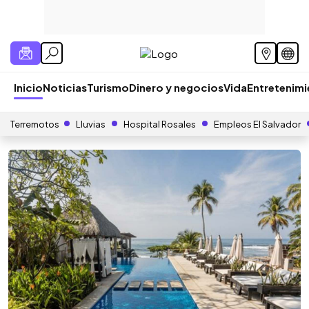
Inicio
Noticias
Turismo
Dinero y negocios
Vida
Entretenim
Terremotos
Lluvias
Hospital Rosales
Empleos El Salvador