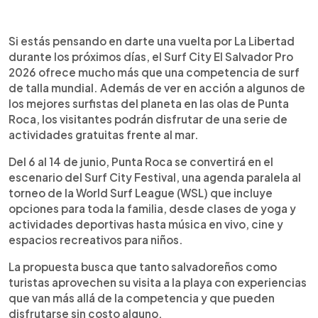
Resumen del artículo:
0:00
►
El Surf City El Salvador Pro 2026 no solo traerá a
Escuchar artículo
Si estás pensando en darte una vuelta por La Libertad
los mejores surfistas del mundo a Punta Roca, La
durante los próximos días, el Surf City El Salvador Pro
Libertad, sino también una amplia agenda de
2026 ofrece mucho más que una competencia de surf
actividades gratuitas para toda la familia. Del 6 al
de talla mundial. Además de ver en acción a algunos de
14 de junio, el Surf City Festival ofrecerá clases de
los mejores surfistas del planeta en las olas de Punta
yoga, meditación, aikido, pilates y calistenia,
Roca, los visitantes podrán disfrutar de una serie de
además de conciertos, sesiones de DJ,
actividades gratuitas frente al mar.
proyecciones de películas de surf y espacios
recreativos para niños. La programación busca
Del 6 al 14 de junio, Punta Roca se convertirá en el
complementar la experiencia deportiva y convertir
escenario del Surf City Festival, una agenda paralela al
la playa en un punto de encuentro para visitantes
torneo de la World Surf League (WSL) que incluye
nacionales y extranjeros. Todas las actividades
opciones para toda la familia, desde clases de yoga y
serán de acceso libre para el público.
actividades deportivas hasta música en vivo, cine y
espacios recreativos para niños.
La propuesta busca que tanto salvadoreños como
turistas aprovechen su visita a la playa con experiencias
que van más allá de la competencia y que pueden
disfrutarse sin costo alguno.