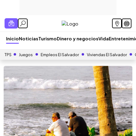
Inicio
Noticias
Turismo
Dinero y negocios
Vida
Entretenim
TPS
Juegos
Empleos El Salvador
Viviendas El Salvador