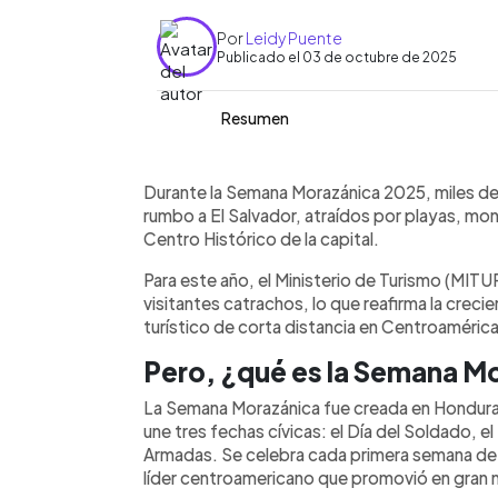
Por
Leidy Puente
Publicado el 03 de octubre de 2025
Resumen
Resumen del artículo:
0:00
Facebook
Twitter
►
Durante la Semana Morazánica 2025, m
Escuchar artículo
Durante la Semana Morazánica 2025, miles de
Salvador como su destino turístico, a
rumbo a El Salvador, atraídos por playas, mo
coloniales y el renovado Centro Histór
Centro Histórico de la capital.
Turismo proyecta más de 35,000 visi
Para este año, el Ministerio de Turismo (MIT
como el “paso ágil” en fronteras y pr
visitantes catrachos, lo que reafirma la creci
restaurantes y cafés. Surf City, Coat
turístico de corta distancia en Centroamérica
entre los lugares más visitados. Esta
a Francisco Morazán, fortalece los laz
Pero, ¿qué es la Semana M
favorito en Centroamérica.
La Semana Morazánica fue creada en Hondur
une tres fechas cívicas: el Día del Soldado, el 
Armadas. Se celebra cada primera semana de 
líder centroamericano que promovió en gran m