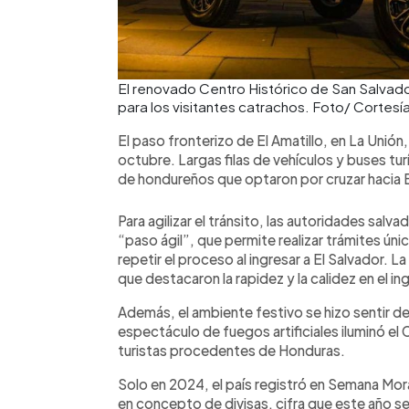
El renovado Centro Histórico de San Salvado
para los visitantes catrachos. Foto/ Cortesí
El paso fronterizo de El Amatillo, en La Unió
octubre. Largas filas de vehículos y buses tu
de hondureños que optaron por cruzar hacia E
Para agilizar el tránsito, las autoridades sa
“paso ágil”, que permite realizar trámites úni
repetir el proceso al ingresar a El Salvador. L
que destacaron la rapidez y la calidez en el in
Además, el ambiente festivo se hizo sentir de
espectáculo de fuegos artificiales iluminó el
turistas procedentes de Honduras.
Solo en 2024, el país registró en Semana Mora
en concepto de divisas, cifra que este año s