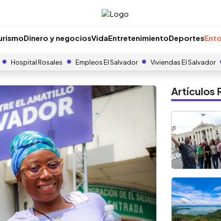
urismo
Dinero y negocios
Vida
Entretenimiento
Deportes
Ento
Hospital Rosales
Empleos El Salvador
Viviendas El Salvador
Artículo