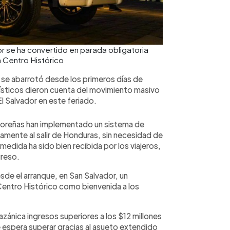
r se ha convertido en parada obligatoria
a Centro Histórico
n, se abarrotó desde los primeros días de
rísticos dieron cuenta del movimiento masivo
l Salvador en este feriado.
lvadoreñas han implementado un sistema de
camente al salir de Honduras, sin necesidad de
a medida ha sido bien recibida por los viajeros,
greso.
sde el arranque, en San Salvador, un
 Centro Histórico como bienvenida a los
zánica ingresos superiores a los $12 millones
e espera superar gracias al asueto extendido