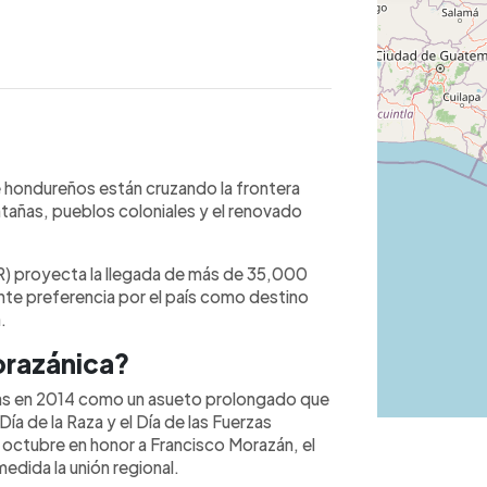
WhatsApp
Copiar link
iles de hondureños eligen El
 hondureños están cruzando la frontera
traídos por playas, volcanes, pueblos
ntañas, pueblos coloniales y el renovado
ico de San Salvador. El Ministerio de
tantes catrachos gracias a medidas
UR) proyecta la llegada de más de 35,000
omociones exclusivas en hoteles,
ente preferencia por el país como destino
epeque y el Palacio Nacional destacan
.
 festividad hondureña, creada en honor
os culturales y consolida al país como
orazánica?
as en 2014 como un asueto prolongado que
Día de la Raza y el Día de las Fuerzas
octubre en honor a Francisco Morazán, el
edida la unión regional.