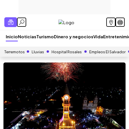
Inicio
Noticias
Turismo
Dinero y negocios
Vida
Entretenim
Terremotos
Lluvias
Hospital Rosales
Empleos El Salvador