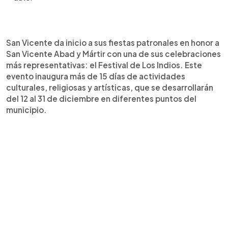
Resumen del artículo:
0:00
►
San Vicente inicia sus fiestas patronales del 12 al
Escuchar artículo
San Vicente da inicio a sus fiestas patronales en honor a
31 de diciembre con el tradicional Festival de Los
San Vicente Abad y Mártir con una de sus celebraciones
Indios. El evento principal se realizará el viernes 12
más representativas: el Festival de Los Indios. Este
en el Parque Cañas II a las 8:00 p. m., con la
evento inaugura más de 15 días de actividades
participación de Salsa Kids desde Puerto Rico,
culturales, religiosas y artísticas, que se desarrollarán
Marito Rivera, Banda La Impetuosa, Grupo Salzón,
del 12 al 31 de diciembre en diferentes puntos del
entre otros. Las entradas tienen un costo de $12
municipio.
en preventa y $15 el día del evento. Además del
carnaval, habrá desfiles, actividades culturales y
religiosas durante todo el mes. Es una
oportunidad para vivir la tradición, disfrutar de
música en vivo y explorar San Vicente con un
enfoque turístico y familiar.