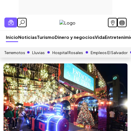
Inicio
Noticias
Turismo
Dinero y negocios
Vida
Entretenim
Terremotos
Lluvias
Hospital Rosales
Empleos El Salvador