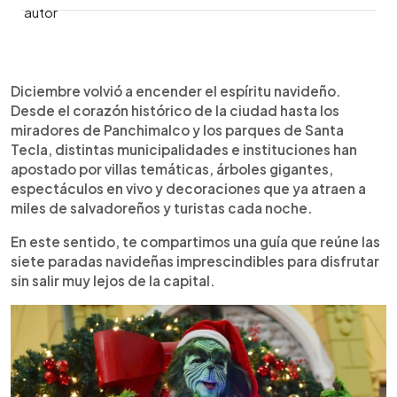
Resumen del artículo:
0:00
►
Diciembre volvió a iluminar El Salvador con siete
Escuchar artículo
Diciembre volvió a encender el espíritu navideño.
villas navideñas que ya atraen a miles. El Centro
Desde el corazón histórico de la ciudad hasta los
Histórico lidera con la villa más grande y gratuita,
miradores de Panchimalco y los parques de Santa
seguida por la Puerta del Diablo para quienes
Tecla, distintas municipalidades e instituciones han
buscan clima fresco. Santa Tecla brilla con El
apostado por villas temáticas, árboles gigantes,
Cafetalón, mientras el Parque El Principito ofrece
espectáculos en vivo y decoraciones que ya atraen a
un ambiente ideal para familias. El árbol gigante
miles de salvadoreños y turistas cada noche.
del Salvador del Mundo continúa como ícono
capitalino y Fuentes Beethoven destaca con su
En este sentido, te compartimos una guía que reúne las
túnel de luces. Antiguo Cuscatlán suma magia al
siete paradas navideñas imprescindibles para disfrutar
estilo Disney. Vos podés armar tu ruta y disfrutar
sin salir muy lejos de la capital.
una temporada llena de música, color y rincones
perfectos para celebrar cerca de casa.