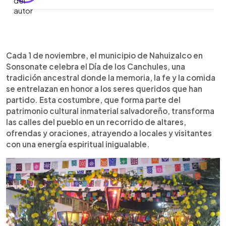
Resumen del artículo:
0:00
►
Cada 1 de noviembre, Nahuizalco, en Sonsonate,
Escuchar artículo
Cada 1 de noviembre, el municipio de Nahuizalco en
celebra el Día de los Canchules, una tradición
Sonsonate celebra el Día de los Canchules, una
ancestral que honra a los difuntos con altares
tradición ancestral donde la memoria, la fe y la comida
llenos de comida, fotos y velas. Familias y
se entrelazan en honor a los seres queridos que han
visitantes recorren las calles recitando una oración
partido. Esta costumbre, que forma parte del
para recibir ofrendas típicas como tamales, frutas
patrimonio cultural inmaterial salvadoreño, transforma
y chicha. Según Mario Hernández, guía turístico
las calles del pueblo en un recorrido de altares,
local, esta costumbre representa un acto de
ofrendas y oraciones, atrayendo a locales y visitantes
memoria, fe y comunidad. Reconocida por el
con una energía espiritual inigualable.
Ministerio de Cultura como parte del patrimonio
inmaterial, esta noche especial fortalece los lazos
entre generaciones y atrae a quienes buscan vivir
una experiencia espiritual y cultural única en El
Salvador.