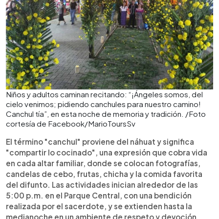
Niños y adultos caminan recitando: “¡Ángeles somos, del
cielo venimos; pidiendo canchules para nuestro camino!
Canchul tía”, en esta noche de memoria y tradición. /Foto
cortesía de Facebook/MarioToursSv
El término "canchul" proviene del náhuat y significa
"compartir lo cocinado", una expresión que cobra vida
en cada altar familiar, donde se colocan fotografías,
candelas de cebo, frutas, chicha y la comida favorita
del difunto. Las actividades inician alrededor de las
5:00 p.m. en el Parque Central, con una bendición
realizada por el sacerdote, y se extienden hasta la
medianoche en un ambiente de respeto y devoción.