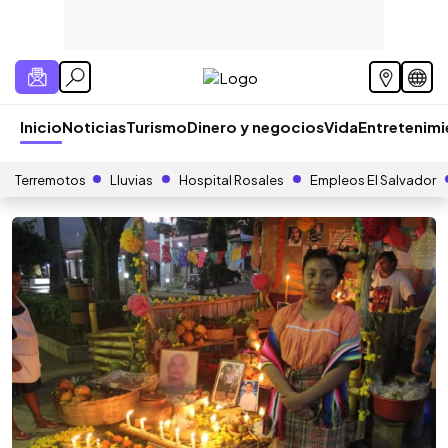
Inicio
Noticias
Turismo
Dinero y negocios
Vida
Entretenim
Terremotos
Lluvias
Hospital Rosales
Empleos El Salvador