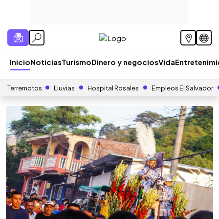
Inicio
Noticias
Turismo
Dinero y negocios
Vida
Entretenim
Terremotos
Lluvias
Hospital Rosales
Empleos El Salvador