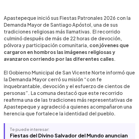
Resumen del artículo:
0:00
►
Apastepeque inició sus Fiestas Patronales 2026
Escuchar artículo
Apastepeque inició sus Fiestas Patronales 2026 con la
con la Demanda Mayor de Santiago Apóstol, una
Demanda Mayor de Santiago Apóstol, una de sus
de sus tradiciones religiosas más llamativas. El
tradiciones religiosas más llamativas. El recorrido
recorrido culminó tras más de 22 horas de
culminó después de más de 22 horas de devoción,
devoción, pólvora y participación comunitaria. Lo
pólvora y participación comunitaria,
con jóvenes que
más peculiar es que jóvenes cargan en hombros
cargaron en hombros las imágenes religiosas y
las imágenes religiosas y avanzan corriendo por
avanzaron corriendo por las diferentes calles
.
diferentes cantones, mientras los artilleros lanzan
cohetes de vara durante la jornada. Tras esta
El Gobierno Municipal de San Vicente Norte informó que
tradición, el Gobierno Municipal de San Vicente
la Demanda Mayor cerró su misión “con fe
Norte anunció actividades gratuitas con Julissa
inquebrantable, devoción y el esfuerzo de cientos de
Ventura, Sonora Maya, Hermanos Flores, Carnaval
personas”. La comuna destacó que este recorrido
Fisense, Sangre Morena y la discomóvil
reafirma una de las tradiciones más representativas de
Depredador.
Apastepeque y agradeció a quienes acompañaron una
herencia que fortalece la identidad del pueblo.
Te puede interesar:
Fiestas del Divino Salvador del Mundo anuncian