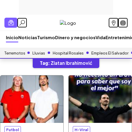
Inicio
Noticias
Turismo
Dinero y negocios
Vida
Entretenim
Terremotos
Lluvias
Hospital Rosales
Empleos El Salvador
Tag:
Zlatan Ibrahimović
Futbol
H-Viral