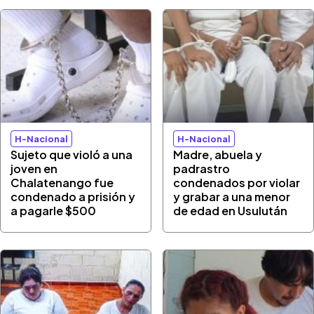
H-Nacional
H-Nacional
Sujeto que violó a una
Madre, abuela y
joven en
padrastro
Chalatenango fue
condenados por violar
condenado a prisión y
y grabar a una menor
a pagarle $500
de edad en Usulután