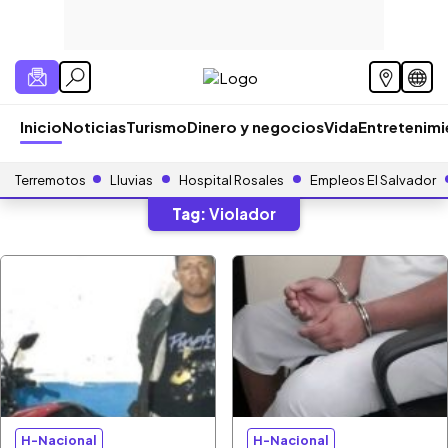
Inicio
Noticias
Turismo
Dinero y negocios
Vida
Entretenim
Terremotos
Lluvias
Hospital Rosales
Empleos El Salvador
Tag:
Violador
H-Nacional
H-Nacional