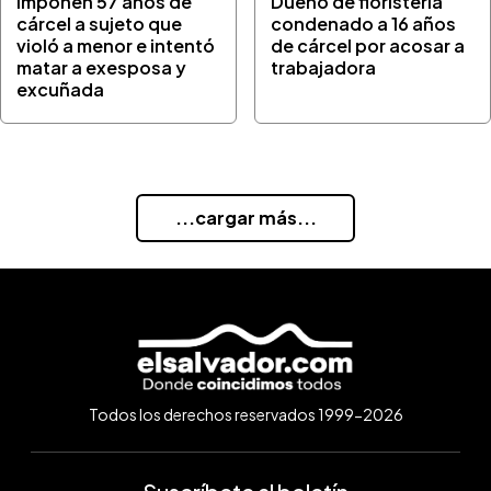
Imponen 57 años de
Dueño de floristería
cárcel a sujeto que
condenado a 16 años
violó a menor e intentó
de cárcel por acosar a
matar a exesposa y
trabajadora
excuñada
...cargar más...
Todos los derechos reservados 1999-2026