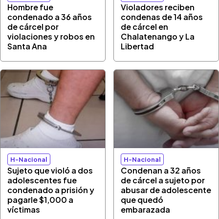
Hombre fue
Violadores reciben
condenado a 36 años
condenas de 14 años
de cárcel por
de cárcel en
violaciones y robos en
Chalatenango y La
Santa Ana
Libertad
H-Nacional
H-Nacional
Sujeto que violó a dos
Condenan a 32 años
adolescentes fue
de cárcel a sujeto por
condenado a prisión y
abusar de adolescente
pagarle $1,000 a
que quedó
víctimas
embarazada