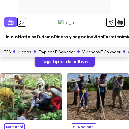
Inicio
Noticias
Turismo
Dinero y negocios
Vida
Entretenim
TPS
Juegos
Empleos El Salvador
Viviendas El Salvador
Tag:
Tipos de cultivo
Nacional
H-Nacional