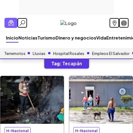
Inicio
Noticias
Turismo
Dinero y negocios
Vida
Entretenim
Terremotos
Lluvias
Hospital Rosales
Empleos El Salvador
Tag:
Tecapán
H-Nacional
H-Nacional