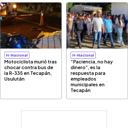
H-Nacional
H-Nacional
Motociclista murió tras
“Paciencia, no hay
chocar contra bus de
dinero”, es la
la R-335 en Tecapán,
respuesta para
Usulután
empleados
municipales en
Tecapán