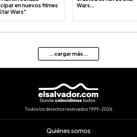
icipar en nuevos filmes
Wars…
Star Wars"
...cargar más...
Todos los derechos reservados 1999-2026
Quiénes somos