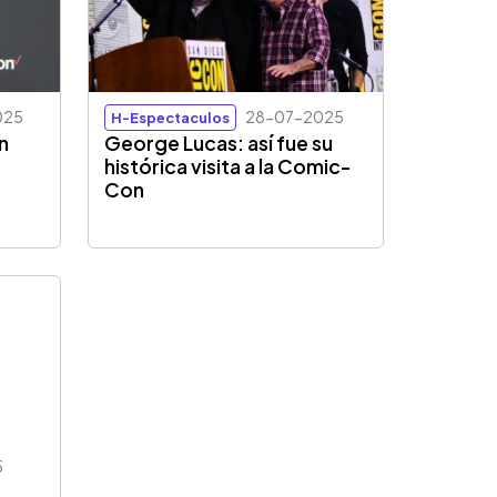
025
28-07-2025
H-Espectaculos
n
George Lucas: así fue su
histórica visita a la Comic-
s
Con
5