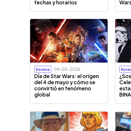
fechas y horarios
War
04-05-2026
Escena
Esce
Día de Star Wars: el origen
¿Sos
del 4 de mayo y cómo se
Cele
convirtió en fenómeno
esta
global
BIN