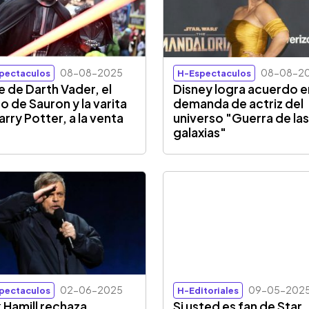
08-08-2025
08-08-2
pectaculos
H-Espectaculos
e de Darth Vader, el
Disney logra acuerdo e
o de Sauron y la varita
demanda de actriz del
arry Potter, a la venta
universo "Guerra de la
galaxias"
02-06-2025
09-05-202
pectaculos
H-Editoriales
 Hamill rechaza
Si usted es fan de Star