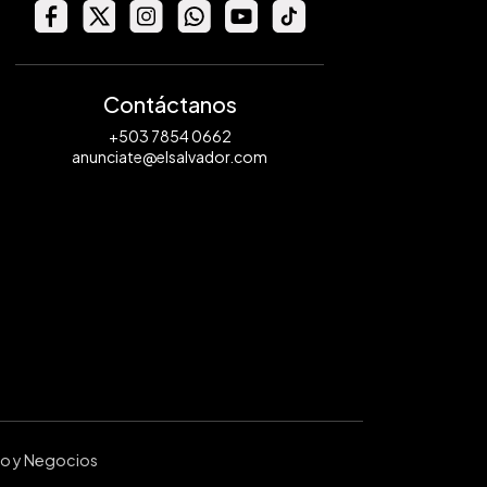
Contáctanos
+503 7854 0662
anunciate@elsalvador.com
ro y Negocios