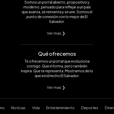
Somos un portal abierto, propositivo y
moderno, pensado para reflejar a un país
que avanza, se reinventa y se une. Somos el
punto de conexión con lo mejor de El
Salvador.
Ver mas ❯
Qué ofrecemos
Te ofrecemos un portal que evoluciona
contigo. Que informa, pero también
inspira. Que te representa. Mostramos de lo
que está hecho El Salvador.
Ver mas ❯
smo
Noticias
Vida
Entretenimiento
Deportes
Dine