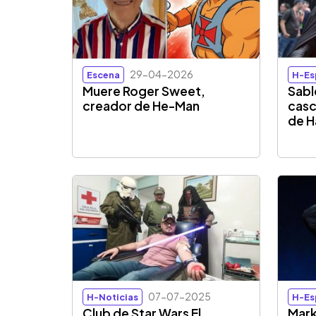
29-04-2026
Escena
H-Es
Muere Roger Sweet,
Sabl
creador de He-Man
casc
de H
07-07-2025
H-Noticias
H-Es
Club de Star Wars El
Mark