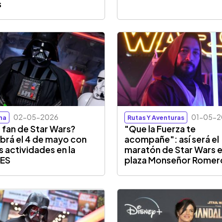
s
02-05-2026
01-05-2
na
Rutas Y Aventuras
 fan de Star Wars?
"Que la Fuerza te
brá el 4 de mayo con
acompañe": así será el
s actividades en la
maratón de Star Wars e
AES
plaza Monseñor Romer