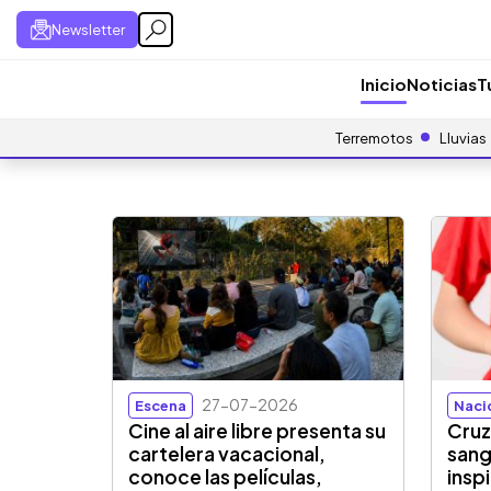
Newsletter
Inicio
Noticias
T
Terremotos
Lluvias
27-07-2026
Escena
Naci
Cine al aire libre presenta su
Cruz
cartelera vacacional,
sang
conoce las películas,
insp