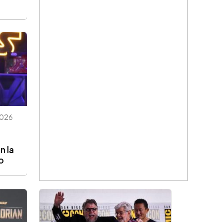
026
n la
o