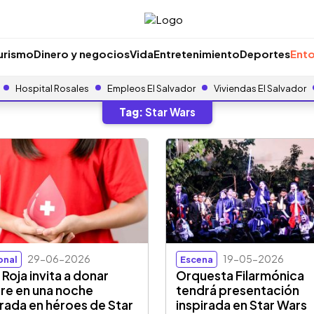
urismo
Dinero y negocios
Vida
Entretenimiento
Deportes
Ento
Hospital Rosales
Empleos El Salvador
Viviendas El Salvador
Tag:
Star Wars
29-06-2026
19-05-2026
onal
Escena
 Roja invita a donar
Orquesta Filarmónica
re en una noche
tendrá presentación
irada en héroes de Star
inspirada en Star Wars