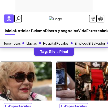
Inicio
Noticias
Turismo
Dinero y negocios
Vida
Entretenim
Terremotos
Lluvias
Hospital Rosales
Empleos El Salvador
Tag:
Silvia Pinal
H-Espectaculos
H-Espectaculos