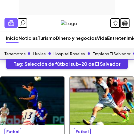
Inicio
Noticias
Turismo
Dinero y negocios
Vida
Entretenim
Terremotos
Lluvias
Hospital Rosales
Empleos El Salvador
Tag:
Selección de fútbol sub-20 de El Salvador
Futbol
Futbol