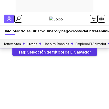
Inicio
Noticias
Turismo
Dinero y negocios
Vida
Entretenim
Terremotos
Lluvias
Hospital Rosales
Empleos El Salvador
Tag:
Selección de fútbol de El Salvador