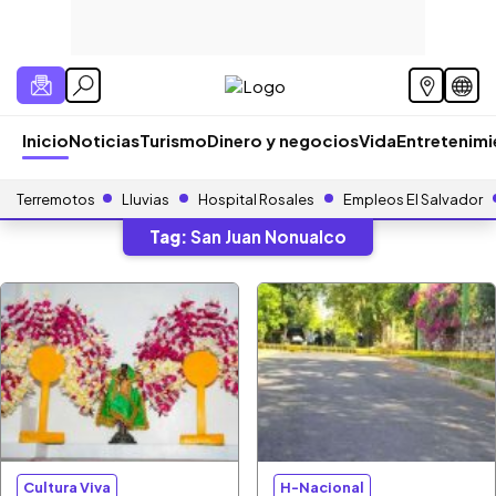
Inicio
Noticias
Turismo
Dinero y negocios
Vida
Entretenim
Terremotos
Lluvias
Hospital Rosales
Empleos El Salvador
Tag:
San Juan Nonualco
Cultura Viva
H-Nacional