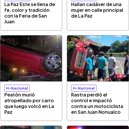
La Paz Este se llena de
Hallan cadáver de una
fe, color y tradición
mujer en calle principal
con la Feria de San
de La Paz
Juan
H-Nacional
H-Nacional
Peatón murió
Rastra perdió el
atropellado por carro
control e impactó
que luego volcó en La
contra un motociclista
Paz
en San Juan Nonualco