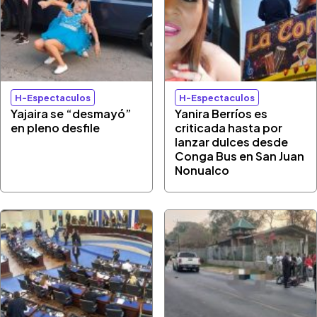
H-Espectaculos
H-Espectaculos
Yajaira se “desmayó”
Yanira Berríos es
en pleno desfile
criticada hasta por
lanzar dulces desde
Conga Bus en San Juan
Nonualco