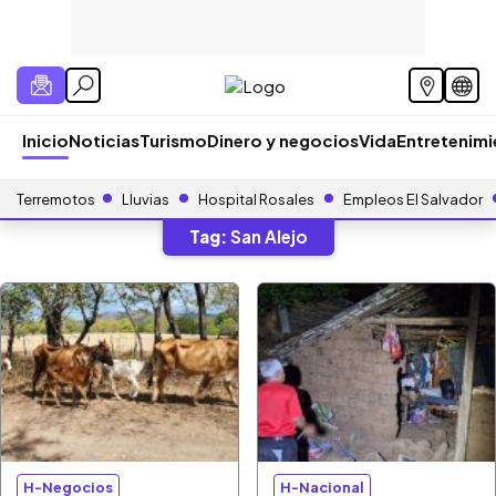
Inicio
Noticias
Turismo
Dinero y negocios
Vida
Entretenim
Terremotos
Lluvias
Hospital Rosales
Empleos El Salvador
Tag:
San Alejo
H-Negocios
H-Nacional