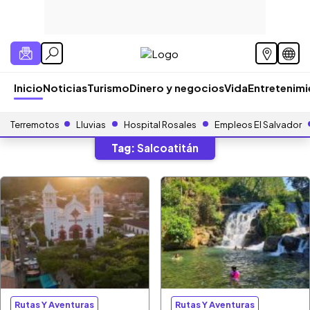
Inicio
Noticias
Turismo
Dinero y negocios
Vida
Entretenim
Terremotos
Lluvias
Hospital Rosales
Empleos El Salvador
Tag:
Salcoatitán
Rutas Y Aventuras
Rutas Y Aventuras