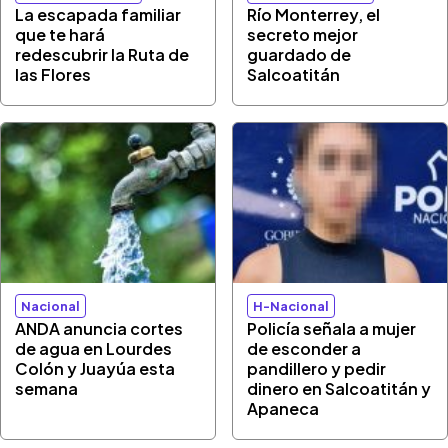
La escapada familiar
Río Monterrey, el
que te hará
secreto mejor
redescubrir la Ruta de
guardado de
las Flores
Salcoatitán
Nacional
H-Nacional
ANDA anuncia cortes
Policía señala a mujer
de agua en Lourdes
de esconder a
Colón y Juayúa esta
pandillero y pedir
semana
dinero en Salcoatitán y
Apaneca