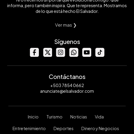
informa, pero también inspira. Que te representa. Mostramos
de lo que está hecho El Salvador.
Ver mas ❯
Síguenos
Contáctanos
+503 7854 0662
anunciate@elsalvador.com
Inicio
Turismo
Noticias
Vida
Entretenimiento
Deportes
Dinero y Negocios