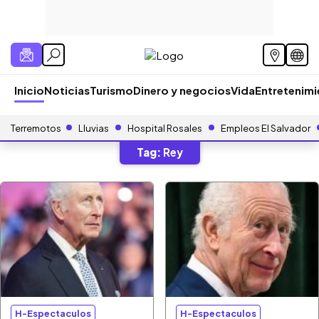
Inicio
Noticias
Turismo
Dinero y negocios
Vida
Entretenim
Terremotos
Lluvias
Hospital Rosales
Empleos El Salvador
Tag:
Rey
H-Espectaculos
H-Espectaculos