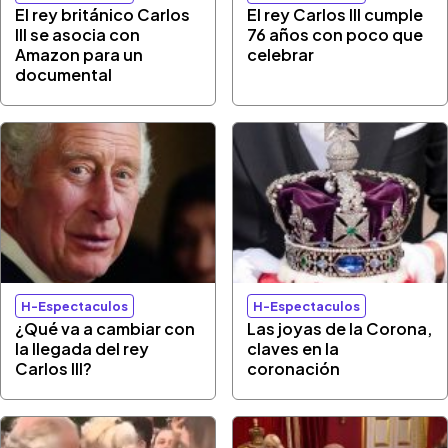
El rey británico Carlos
El rey Carlos III cumple
III se asocia con
76 años con poco que
Amazon para un
celebrar
documental
H-Espectaculos
H-Espectaculos
¿Qué va a cambiar con
Las joyas de la Corona,
la llegada del rey
claves en la
Carlos III?
coronación