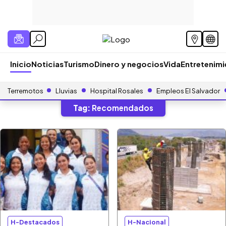
Inicio
Noticias
Turismo
Dinero y negocios
Vida
Entretenim
Terremotos
Lluvias
Hospital Rosales
Empleos El Salvador
Tag:
Recomendados
H-Destacados
H-Nacional