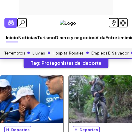
Inicio
Noticias
Turismo
Dinero y negocios
Vida
Entretenim
Terremotos
Lluvias
Hospital Rosales
Empleos El Salvador
Tag:
Protagonistas del deporte
H-Deportes
H-Deportes