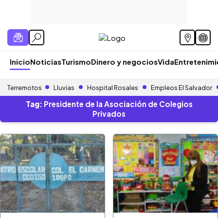
Inicio
Noticias
Turismo
Dinero y negocios
Vida
Entretenim
Terremotos
Lluvias
Hospital Rosales
Empleos El Salvador
Tag:
Presidente de la Asociación de Colegios
Privados