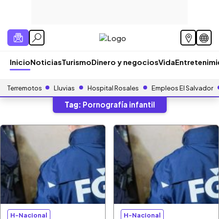
Inicio
Noticias
Turismo
Dinero y negocios
Vida
Entretenim
Terremotos
Lluvias
Hospital Rosales
Empleos El Salvador
Tag:
Pornografía infantil
H-Nacional
H-Nacional