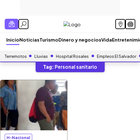
Inicio
Noticias
Turismo
Dinero y negocios
Vida
Entretenim
Terremotos
Lluvias
Hospital Rosales
Empleos El Salvador
Tag:
Personal sanitario
H-Nacional