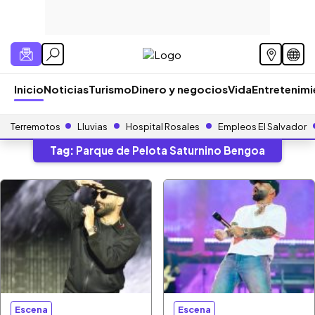
Inicio
Noticias
Turismo
Dinero y negocios
Vida
Entretenim
Terremotos
Lluvias
Hospital Rosales
Empleos El Salvador
Tag:
Parque de Pelota Saturnino Bengoa
Escena
Escena