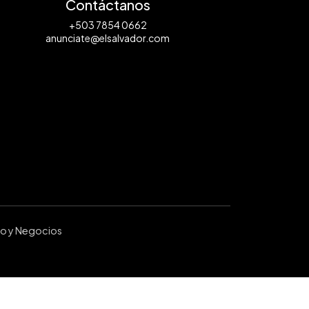
Contáctanos
+503 7854 0662
anunciate@elsalvador.com
ro y Negocios