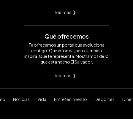
Ver mas ❯
Qué ofrecemos
Te ofrecemos un portal que evoluciona
contigo. Que informa, pero también
inspira. Que te representa. Mostramos de lo
que está hecho El Salvador.
Ver mas ❯
smo
Noticias
Vida
Entretenimiento
Deportes
Dine