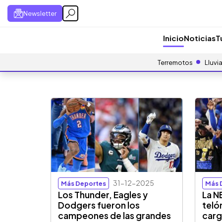
Newsletter
Inicio
Noticias
T
Terremotos
Lluvi
31-12-2025
Más Deportes
Más 
Los Thunder, Eagles y
La N
Dodgers fueron los
teló
campeones de las grandes
carg