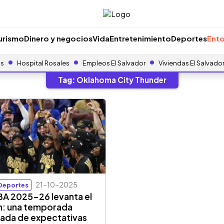
urismo
Dinero y negocios
Vida
Entretenimiento
Deportes
Ento
as
Hospital Rosales
Empleos El Salvador
Viviendas El Salvado
Tag:
Oklahoma City Thunder
21-10-2025
Deportes
BA 2025-26 levanta el
n: una temporada
ada de expectativas