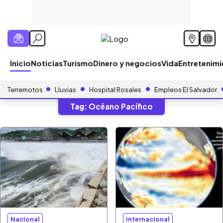
Inicio
Noticias
Turismo
Dinero y negocios
Vida
Entretenim
Terremotos
Lluvias
Hospital Rosales
Empleos El Salvador
Tag:
Océano Pacífico
Nacional
Internacional