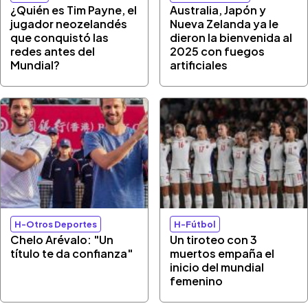
¿Quién es Tim Payne, el
Australia, Japón y
jugador neozelandés
Nueva Zelanda ya le
que conquistó las
dieron la bienvenida al
redes antes del
2025 con fuegos
Mundial?
artificiales
H-Otros Deportes
H-Fútbol
Chelo Arévalo: "Un
Un tiroteo con 3
título te da confianza"
muertos empaña el
inicio del mundial
femenino