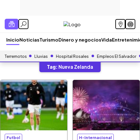
Inicio
Noticias
Turismo
Dinero y negocios
Vida
Entretenim
Terremotos
Lluvias
Hospital Rosales
Empleos El Salvador
Tag:
Nueva Zelanda
Futbol
H-Internacional