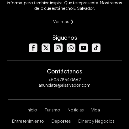
informa, pero también inspira. Que te representa. Mostramos
de lo que está hecho El Salvador.
Ver mas ❯
Síguenos
Contáctanos
+503 7854 0662
anunciate@elsalvador.com
Inicio
Turismo
Noticias
Vida
Entretenimiento
Deportes
Dinero y Negocios