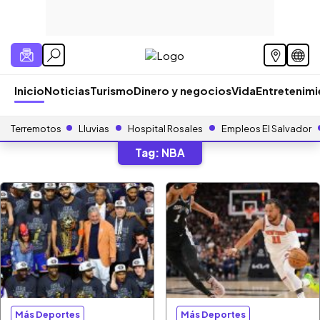
Inicio
Noticias
Turismo
Dinero y negocios
Vida
Entretenim
Terremotos
Lluvias
Hospital Rosales
Empleos El Salvador
Tag:
NBA
Más Deportes
Más Deportes