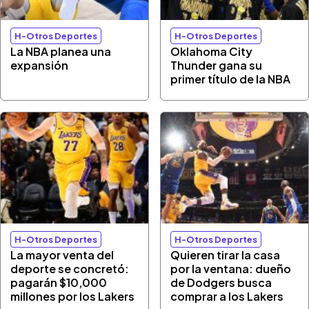
H-Otros Deportes
H-Otros Deportes
La NBA planea una
Oklahoma City
expansión
Thunder gana su
primer título de la NBA
H-Otros Deportes
H-Otros Deportes
La mayor venta del
Quieren tirar la casa
deporte se concretó:
por la ventana: dueño
pagarán $10,000
de Dodgers busca
millones por los Lakers
comprar a los Lakers