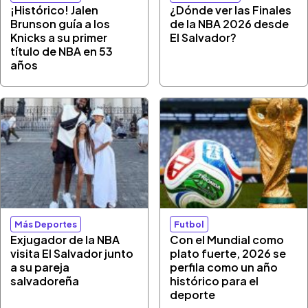
¡Histórico! Jalen
¿Dónde ver las Finales
Brunson guía a los
de la NBA 2026 desde
Knicks a su primer
El Salvador?
título de NBA en 53
años
Más Deportes
Futbol
Exjugador de la NBA
Con el Mundial como
visita El Salvador junto
plato fuerte, 2026 se
a su pareja
perfila como un año
salvadoreña
histórico para el
deporte