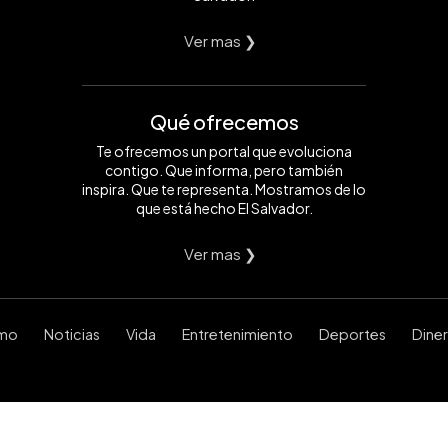
Ver mas ❯
Qué ofrecemos
Te ofrecemos un portal que evoluciona
contigo. Que informa, pero también
inspira. Que te representa. Mostramos de lo
que está hecho El Salvador.
Ver mas ❯
smo
Noticias
Vida
Entretenimiento
Deportes
Dine