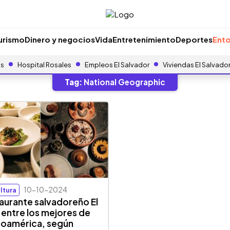
urismo
Dinero y negocios
Vida
Entretenimiento
Deportes
Ento
as
Hospital Rosales
Empleos El Salvador
Viviendas El Salvado
Tag:
National Geographic
10-10-2024
ltura
aurante salvadoreño El
 entre los mejores de
noamérica, según