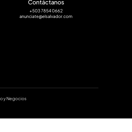
Contáctanos
+503 7854 0662
anunciate@elsalvador.com
ro y Negocios