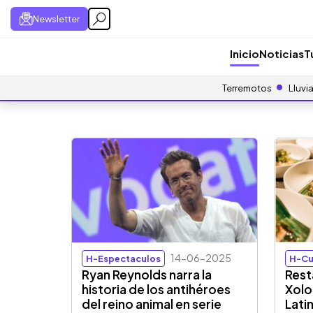
Newsletter
Inicio
Noticias
T
Terremotos
Lluvi
14-06-2025
H-Espectaculos
H-Cu
Ryan Reynolds narra la
Rest
historia de los antihéroes
Xolo
del reino animal en serie
Lati